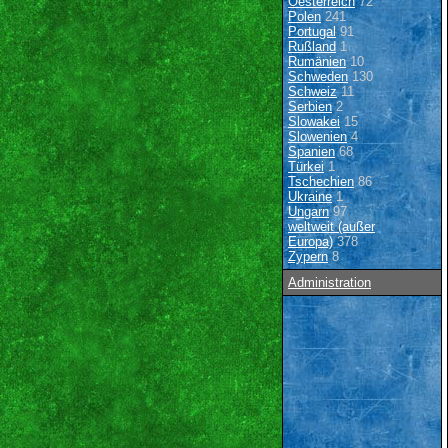
Oesterreich
72
Polen
241
Portugal
91
Rußland
1
Rumänien
10
Schweden
130
Schweiz
11
Serbien
2
Slowakei
15
Slowenien
4
Spanien
68
Türkei
1
Tschechien
86
Ukraine
1
Ungarn
97
weltweit (außer
Europa)
378
Zypern
8
Administration