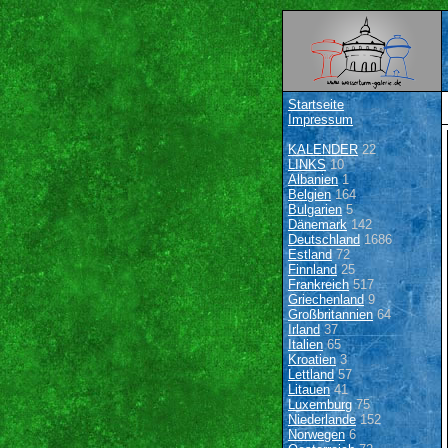
Startseite
Impressum
KALENDER
22
LINKS
10
Albanien
1
Belgien
164
Bulgarien
5
Dänemark
142
Deutschland
1686
Estland
72
Finnland
25
Frankreich
517
Griechenland
9
Großbritannien
64
Irland
37
Italien
65
Kroatien
3
Lettland
57
Litauen
41
Luxemburg
75
Niederlande
152
Norwegen
6