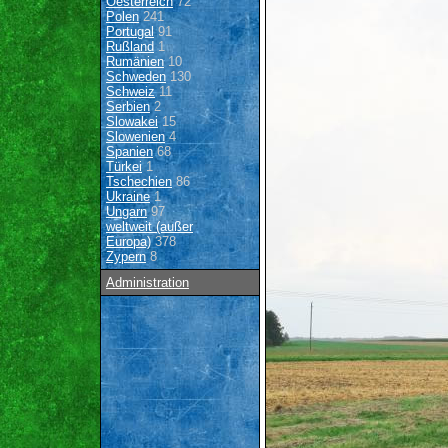
Oesterreich
72
Polen
241
Portugal
91
Rußland
1
Rumänien
10
Schweden
130
Schweiz
11
Serbien
2
Slowakei
15
Slowenien
4
Spanien
68
Türkei
1
Tschechien
86
Ukraine
1
Ungarn
97
weltweit (außer
Europa)
378
Zypern
8
Administration