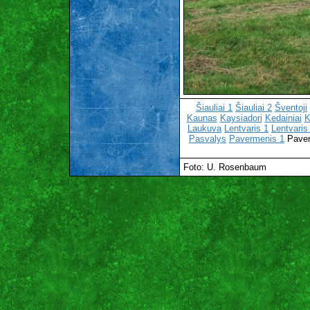
Šiauliai 1
Šiauliai 2
Šventoji
Kaunas
Kaysiadori
Kedainiai
K
Laukuva
Lentvaris 1
Lentvaris
Pasvalys
Pavermenis 1
Paver
Foto: U. Rosenbaum