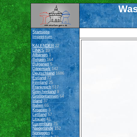
Was
Startseite
Impressum
KALENDER
22
LINKS
10
Albanien
1
Belgien
164
Bulgarien
5
Dänemark
142
Deutschland
1686
Estland
72
Finnland
25
Frankreich
517
Griechenland
9
Großbritannien
64
Irland
37
Italien
65
Kroatien
3
Lettland
57
Litauen
41
Luxemburg
75
Niederlande
152
Norwegen
6