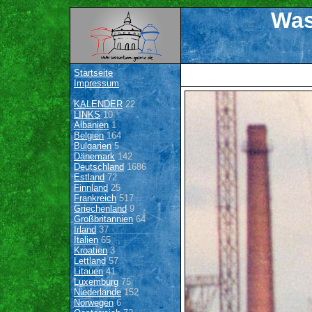
Was
Startseite
Impressum
KALENDER
22
LINKS
10
Albanien
1
Belgien
164
Bulgarien
5
Dänemark
142
Deutschland
1686
Estland
72
Finnland
25
Frankreich
517
Griechenland
9
Großbritannien
64
Irland
37
Italien
65
Kroatien
3
Lettland
57
Litauen
41
Luxemburg
75
Niederlande
152
Norwegen
6