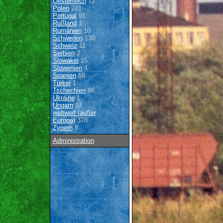
Oesterreich
72
Polen
241
Portugal
91
Rußland
1
Rumänien
10
Schweden
130
Schweiz
11
Serbien
2
Slowakei
15
Slowenien
4
Spanien
68
Türkei
1
Tschechien
86
Ukraine
1
Ungarn
97
weltweit (außer
Europa)
378
Zypern
8
Administration