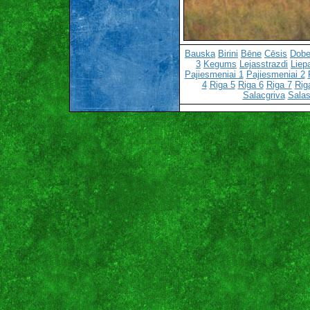
Bauska
Birini
Bēne
Cēsis
Dobe
3
Kegums
Lejasstrazdi
Liep
Pajiesmeniai 1
Pajiesmeniai 2
4
Riga 5
Riga 6
Riga 7
Rig
Salacgriva
Salas