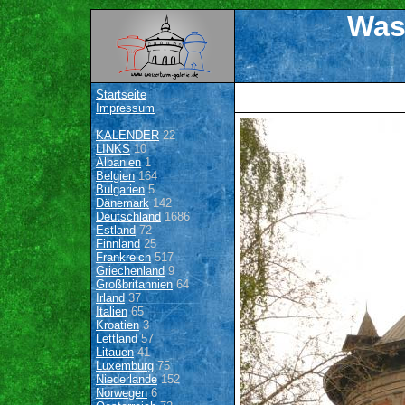
Was
Startseite
Impressum
KALENDER
22
LINKS
10
Albanien
1
Belgien
164
Bulgarien
5
Dänemark
142
Deutschland
1686
Estland
72
Finnland
25
Frankreich
517
Griechenland
9
Großbritannien
64
Irland
37
Italien
65
Kroatien
3
Lettland
57
Litauen
41
Luxemburg
75
Niederlande
152
Norwegen
6