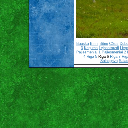
Bauska
Birini
Bēne
Cēsis
Dobe
3
Kegums
Lejasstrazdi
Liep
Pajiesmeniai 1
Pajiesmeniai 2
4
Riga 5
Riga 6
Riga 7
Rig
Salacgriva
Salas