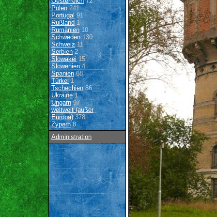
Oesterreich
72
Polen
241
Portugal
91
Rußland
1
Rumänien
10
Schweden
130
Schweiz
11
Serbien
2
Slowakei
15
Slowenien
4
Spanien
68
Türkei
1
Tschechien
86
Ukraine
1
Ungarn
97
weltweit (außer
Europa)
378
Zypern
8
Administration