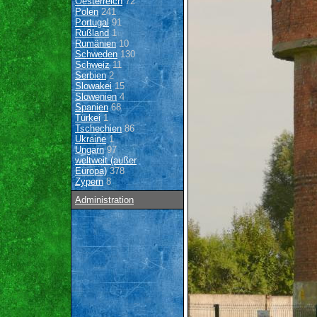
Oesterreich
72
Polen
241
Portugal
91
Rußland
1
Rumänien
10
Schweden
130
Schweiz
11
Serbien
2
Slowakei
15
Slowenien
4
Spanien
68
Türkei
1
Tschechien
86
Ukraine
1
Ungarn
97
weltweit (außer
Europa)
378
Zypern
8
Administration