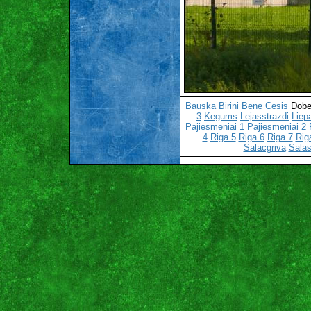
Bauska
Birini
Bēne
Cēsis
Dobe
3
Kegums
Lejasstrazdi
Liep
Pajiesmeniai 1
Pajiesmeniai 2
4
Riga 5
Riga 6
Riga 7
Rig
Salacgriva
Salas