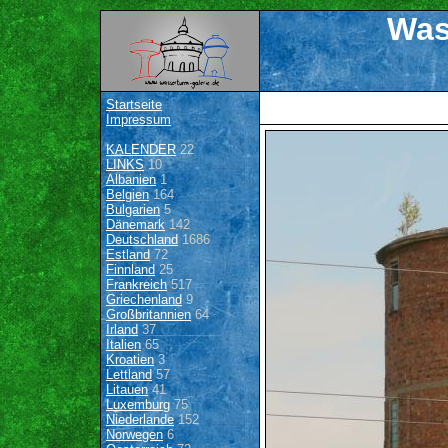
Was
Startseite
Impressum
KALENDER
22
LINKS
10
Albanien
1
Belgien
164
Bulgarien
5
Dänemark
142
Deutschland
1686
Estland
72
Finnland
25
Frankreich
517
Griechenland
9
Großbritannien
64
Irland
37
Italien
65
Kroatien
3
Lettland
57
Litauen
41
Luxemburg
75
Niederlande
152
Norwegen
6