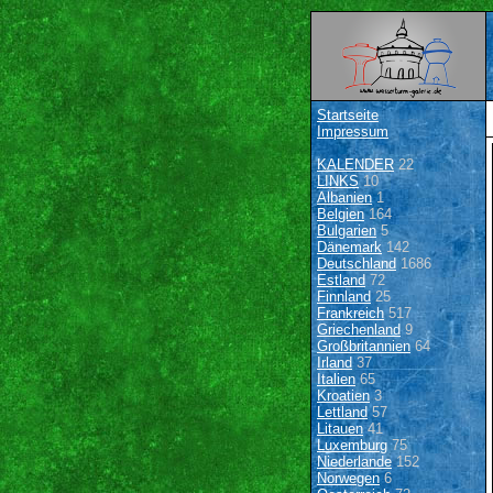
Startseite
Impressum
KALENDER
22
LINKS
10
Albanien
1
Belgien
164
Bulgarien
5
Dänemark
142
Deutschland
1686
Estland
72
Finnland
25
Frankreich
517
Griechenland
9
Großbritannien
64
Irland
37
Italien
65
Kroatien
3
Lettland
57
Litauen
41
Luxemburg
75
Niederlande
152
Norwegen
6