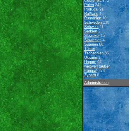
Oesterreich
72
Polen
241
Portugal
91
Rußland
1
Rumänien
10
Schweden
130
Schweiz
11
Serbien
2
Slowakei
15
Slowenien
4
Spanien
68
Türkei
1
Tschechien
86
Ukraine
1
Ungarn
97
weltweit (außer
Europa)
378
Zypern
8
Administration