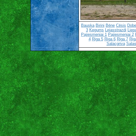
Bauska
Birini
Bēne
Cēsis
Dobe
3
Kegums
Lejasstrazdi
Liep
Pajiesmeniai 1
Pajiesmeniai 2
4
Riga 5
Riga 6
Riga 7
Rig
Salacgriva
Salas