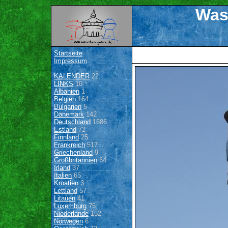
Was
Startseite
Impressum
KALENDER
22
LINKS
10
Albanien
1
Belgien
164
Bulgarien
5
Dänemark
142
Deutschland
1686
Estland
72
Finnland
25
Frankreich
517
Griechenland
9
Großbritannien
64
Irland
37
Italien
65
Kroatien
3
Lettland
57
Litauen
41
Luxemburg
75
Niederlande
152
Norwegen
6