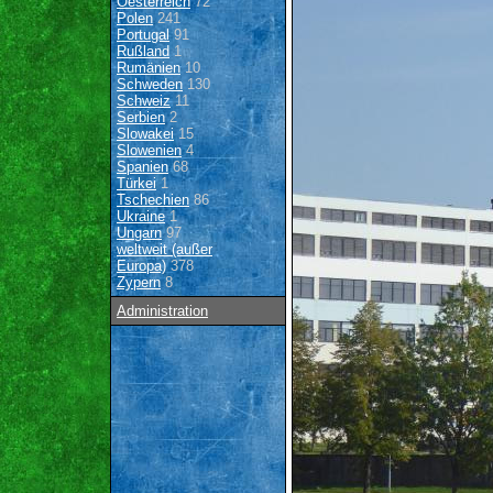
Oesterreich
72
Polen
241
Portugal
91
Rußland
1
Rumänien
10
Schweden
130
Schweiz
11
Serbien
2
Slowakei
15
Slowenien
4
Spanien
68
Türkei
1
Tschechien
86
Ukraine
1
Ungarn
97
weltweit (außer
Europa)
378
Zypern
8
Administration