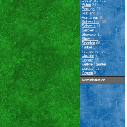
Oesterreich
72
Polen
241
Portugal
91
Rußland
1
Rumänien
10
Schweden
130
Schweiz
11
Serbien
2
Slowakei
15
Slowenien
4
Spanien
68
Türkei
1
Tschechien
86
Ukraine
1
Ungarn
97
weltweit (außer
Europa)
378
Zypern
8
Administration