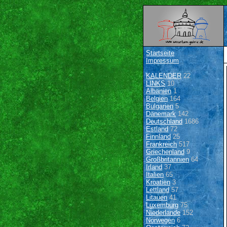
Startseite
Impressum
KALENDER
22
LINKS
10
Albanien
1
Belgien
164
Bulgarien
5
Dänemark
142
Deutschland
1686
Estland
72
Finnland
25
Frankreich
517
Griechenland
9
Großbritannien
64
Irland
37
Italien
65
Kroatien
3
Lettland
57
Litauen
41
Luxemburg
75
Niederlande
152
Norwegen
6