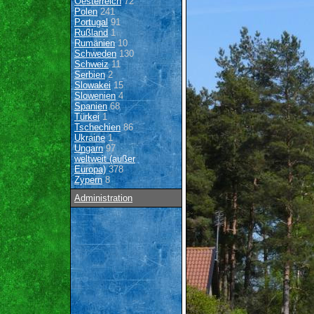
Oesterreich
72
Polen
241
Portugal
91
Rußland
1
Rumänien
10
Schweden
130
Schweiz
11
Serbien
2
Slowakei
15
Slowenien
4
Spanien
68
Türkei
1
Tschechien
86
Ukraine
1
Ungarn
97
weltweit (außer
Europa)
378
Zypern
8
Administration