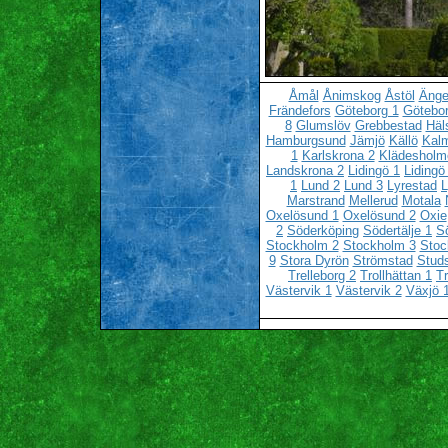
Åmål
Ånimskog
Åstöl
Änge
Frändefors
Göteborg 1
Götebor
8
Glumslöv
Grebbestad
Häl
Hamburgsund
Jämjö
Källö
Kalm
1
Karlskrona 2
Klädesholm
Landskrona 2
Lidingö 1
Lidingö
1
Lund 2
Lund 3
Lyrestad
L
Marstrand
Mellerud
Motala
Oxelösund 1
Oxelösund 2
Oxie
2
Söderköping
Södertälje 1
Sö
Stockholm 2
Stockholm 3
Stoc
9
Stora Dyrön
Strömstad
Stud
Trelleborg 2
Trollhättan 1
Tr
Västervik 1
Västervik 2
Växjö 