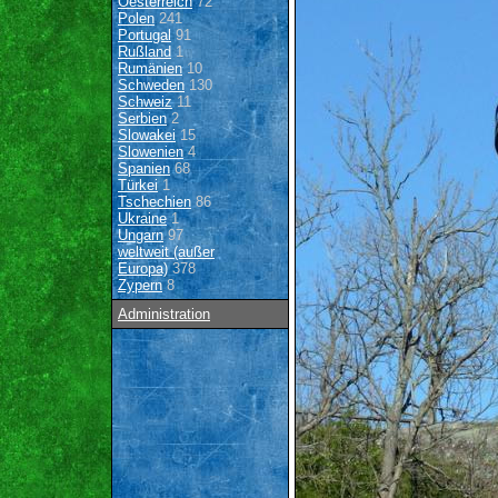
Oesterreich
72
Polen
241
Portugal
91
Rußland
1
Rumänien
10
Schweden
130
Schweiz
11
Serbien
2
Slowakei
15
Slowenien
4
Spanien
68
Türkei
1
Tschechien
86
Ukraine
1
Ungarn
97
weltweit (außer
Europa)
378
Zypern
8
Administration