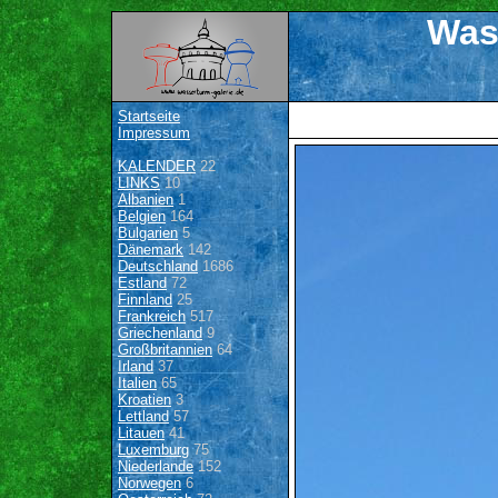
Was
Startseite
Impressum
KALENDER
22
LINKS
10
Albanien
1
Belgien
164
Bulgarien
5
Dänemark
142
Deutschland
1686
Estland
72
Finnland
25
Frankreich
517
Griechenland
9
Großbritannien
64
Irland
37
Italien
65
Kroatien
3
Lettland
57
Litauen
41
Luxemburg
75
Niederlande
152
Norwegen
6