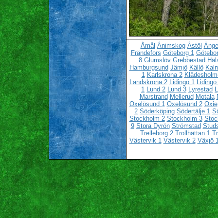
Åmål
Ånimskog
Åstöl
Änge
Frändefors
Göteborg 1
Götebor
8
Glumslöv
Grebbestad
Häl
Hamburgsund
Jämjö
Källö
Kalm
1
Karlskrona 2
Klädesholm
Landskrona 2
Lidingö 1
Lidingö
1
Lund 2
Lund 3
Lyrestad
L
Marstrand
Mellerud
Motala
Oxelösund 1
Oxelösund 2
Oxie
2
Söderköping
Södertälje 1
Sö
Stockholm 2
Stockholm 3
Stoc
9
Stora Dyrön
Strömstad
Stud
Trelleborg 2
Trollhättan 1
Tr
Västervik 1
Västervik 2
Växjö 