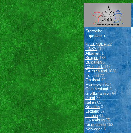
Startseite
Impressum
KALENDER
22
LINKS
10
Albanien
1
Belgien
164
Bulgarien
5
Dänemark
142
Deutschland
1686
Estland
72
Finnland
25
Frankreich
517
Griechenland
9
Großbritannien
64
Irland
37
Italien
65
Kroatien
3
Lettland
57
Litauen
41
Luxemburg
75
Niederlande
152
Norwegen
6