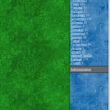
Oesterreich
72
Polen
241
Portugal
91
Rußland
1
Rumänien
10
Schweden
130
Schweiz
11
Serbien
2
Slowakei
15
Slowenien
4
Spanien
68
Türkei
1
Tschechien
86
Ukraine
1
Ungarn
97
weltweit (außer
Europa)
378
Zypern
8
Administration