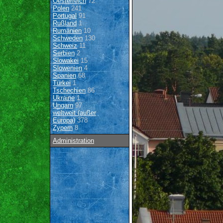
Oesterreich
72
Polen
241
Portugal
91
Rußland
1
Rumänien
10
Schweden
130
Schweiz
11
Serbien
2
Slowakei
15
Slowenien
4
Spanien
68
Türkei
1
Tschechien
86
Ukraine
1
Ungarn
97
weltweit (außer
Europa)
378
Zypern
8
Administration