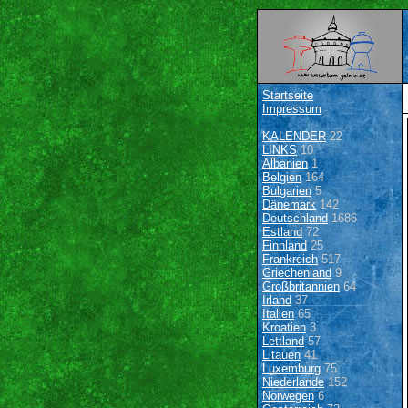
Startseite
Impressum
KALENDER
22
LINKS
10
Albanien
1
Belgien
164
Bulgarien
5
Dänemark
142
Deutschland
1686
Estland
72
Finnland
25
Frankreich
517
Griechenland
9
Großbritannien
64
Irland
37
Italien
65
Kroatien
3
Lettland
57
Litauen
41
Luxemburg
75
Niederlande
152
Norwegen
6