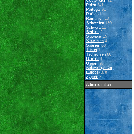
Oesterreich
72
Polen
241
Portugal
91
Rußland
1
Rumänien
10
Schweden
130
Schweiz
11
Serbien
2
Slowakei
15
Slowenien
4
Spanien
68
Türkei
1
Tschechien
86
Ukraine
1
Ungarn
97
weltweit (außer
Europa)
378
Zypern
8
Administration