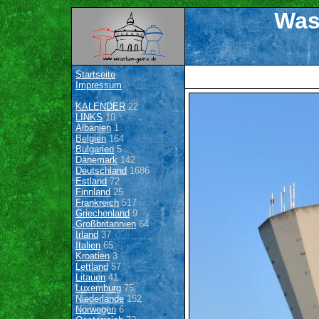
Was
Startseite
Impressum
KALENDER
22
LINKS
10
Albanien
1
Belgien
164
Bulgarien
5
Dänemark
142
Deutschland
1686
Estland
72
Finnland
25
Frankreich
517
Griechenland
9
Großbritannien
64
Irland
37
Italien
65
Kroatien
3
Lettland
57
Litauen
41
Luxemburg
75
Niederlande
152
Norwegen
6