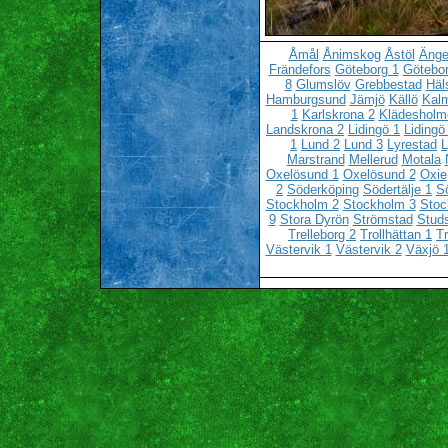
Åmål
Ånimskog
Åstöl
Änge
Frändefors
Göteborg 1
Götebor
8
Glumslöv
Grebbestad
Häl
Hamburgsund
Jämjö
Källö
Kalm
1
Karlskrona 2
Klädesholm
Landskrona 2
Lidingö 1
Lidingö
1
Lund 2
Lund 3
Lyrestad
L
Marstrand
Mellerud
Motala
Oxelösund 1
Oxelösund 2
Oxie
2
Söderköping
Södertälje 1
Sö
Stockholm 2
Stockholm 3
Stoc
9
Stora Dyrön
Strömstad
Stud
Trelleborg 2
Trollhättan 1
Tr
Västervik 1
Västervik 2
Växjö 