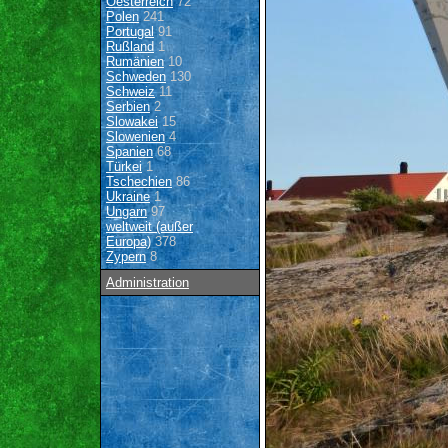
Oesterreich
72
Polen
241
Portugal
91
Rußland
1
Rumänien
10
Schweden
130
Schweiz
11
Serbien
2
Slowakei
15
Slowenien
4
Spanien
68
Türkei
1
Tschechien
86
Ukraine
1
Ungarn
97
weltweit (außer
Europa)
378
Zypern
8
Administration