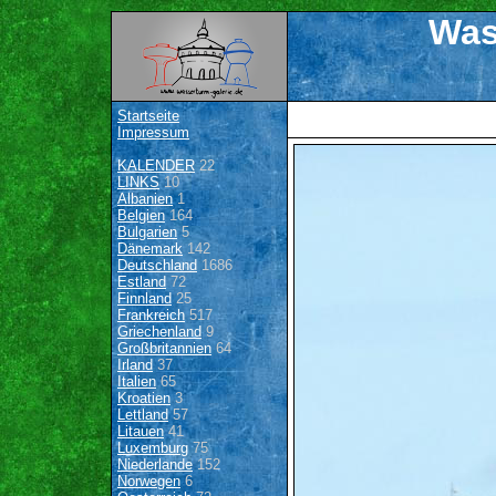
Was
Startseite
Impressum
KALENDER
22
LINKS
10
Albanien
1
Belgien
164
Bulgarien
5
Dänemark
142
Deutschland
1686
Estland
72
Finnland
25
Frankreich
517
Griechenland
9
Großbritannien
64
Irland
37
Italien
65
Kroatien
3
Lettland
57
Litauen
41
Luxemburg
75
Niederlande
152
Norwegen
6