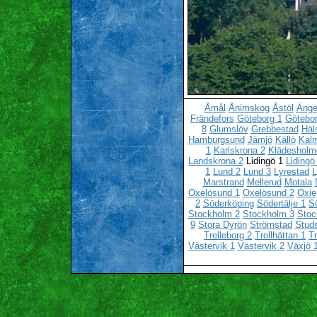
Åmål
Ånimskog
Åstöl
Änge
Frändefors
Göteborg 1
Götebor
8
Glumslöv
Grebbestad
Häl
Hamburgsund
Jämjö
Källö
Kalm
1
Karlskrona 2
Klädesholm
Landskrona 2
Lidingö 1
Lidingö
1
Lund 2
Lund 3
Lyrestad
L
Marstrand
Mellerud
Motala
Oxelösund 1
Oxelösund 2
Oxie
2
Söderköping
Södertälje 1
Sö
Stockholm 2
Stockholm 3
Stoc
9
Stora Dyrön
Strömstad
Stud
Trelleborg 2
Trollhättan 1
Tr
Västervik 1
Västervik 2
Växjö 