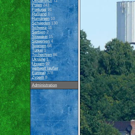
Oesterreich
72
Polen
241
Portugal
91
Rußland
1
Rumänien
10
Schweden
130
Schweiz
11
Serbien
2
Slowakei
15
Slowenien
4
Spanien
68
Türkei
1
Tschechien
86
Ukraine
1
Ungarn
97
weltweit (außer
Europa)
378
Zypern
8
Administration