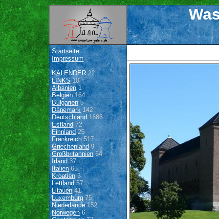
Was
Startseite
Impressum
KALENDER
22
LINKS
10
Albanien
1
Belgien
164
Bulgarien
5
Dänemark
142
Deutschland
1686
Estland
72
Finnland
25
Frankreich
517
Griechenland
9
Großbritannien
64
Irland
37
Italien
65
Kroatien
3
Lettland
57
Litauen
41
Luxemburg
75
Niederlande
152
Norwegen
6