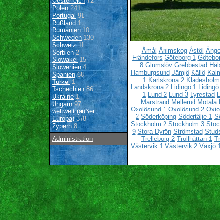
Oesterreich
72
Polen
241
Portugal
91
Rußland
1
Rumänien
10
Schweden
130
Schweiz
11
Åmål
Ånimskog
Åstöl
Änge
Serbien
2
Frändefors
Göteborg 1
Götebor
Slowakei
15
8
Glumslöv
Grebbestad
Häl
Slowenien
4
Hamburgsund
Jämjö
Källö
Kalm
Spanien
68
1
Karlskrona 2
Klädesholm
Türkei
1
Landskrona 2
Lidingö 1
Lidingö
Tschechien
86
1
Lund 2
Lund 3
Lyrestad
L
Ukraine
1
Marstrand
Mellerud
Motala
Ungarn
97
Oxelösund 1
Oxelösund 2
Oxie
weltweit (außer
2
Söderköping
Södertälje 1
Sö
Europa)
378
Stockholm 2
Stockholm 3
Stoc
Zypern
8
9
Stora Dyrön
Strömstad
Stud
Administration
Trelleborg 2
Trollhättan 1
Tr
Västervik 1
Västervik 2
Växjö 