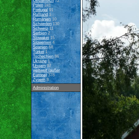
Oesterreich
72
Polen
241
Portugal
91
Rußland
1
Rumänien
10
Schweden
130
Schweiz
11
Serbien
2
Slowakei
15
Slowenien
4
Spanien
68
Türkei
1
Tschechien
86
Ukraine
1
Ungarn
97
weltweit (außer
Europa)
378
Zypern
8
Administration