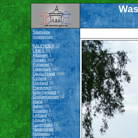
Was
Startseite
Impressum
KALENDER
22
LINKS
10
Albanien
1
Belgien
164
Bulgarien
5
Dänemark
142
Deutschland
1686
Estland
72
Finnland
25
Frankreich
517
Griechenland
9
Großbritannien
64
Irland
37
Italien
65
Kroatien
3
Lettland
57
Litauen
41
Luxemburg
75
Niederlande
152
Norwegen
6