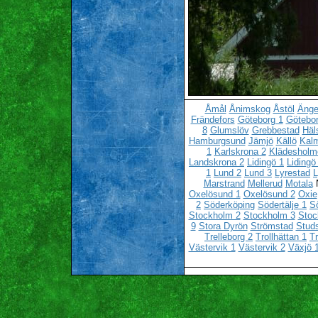
Åmål
Ånimskog
Åstöl
Änge
Frändefors
Göteborg 1
Götebor
8
Glumslöv
Grebbestad
Häl
Hamburgsund
Jämjö
Källö
Kalm
1
Karlskrona 2
Klädesholm
Landskrona 2
Lidingö 1
Lidingö
1
Lund 2
Lund 3
Lyrestad
L
Marstrand
Mellerud
Motala
Oxelösund 1
Oxelösund 2
Oxie
2
Söderköping
Södertälje 1
Sö
Stockholm 2
Stockholm 3
Stoc
9
Stora Dyrön
Strömstad
Stud
Trelleborg 2
Trollhättan 1
Tr
Västervik 1
Västervik 2
Växjö 