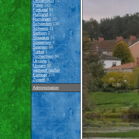
Oesterreich
72
Polen
241
Portugal
91
Rußland
1
Rumänien
10
Schweden
130
Schweiz
11
Serbien
2
Slowakei
15
Slowenien
4
Spanien
68
Türkei
1
Tschechien
86
Ukraine
1
Ungarn
97
weltweit (außer
Europa)
378
Zypern
8
Administration