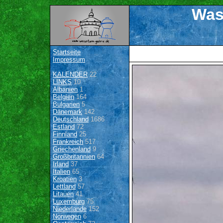
Was
Startseite
Impressum
KALENDER
22
LINKS
10
Albanien
1
Belgien
164
Bulgarien
5
Dänemark
142
Deutschland
1686
Estland
72
Finnland
25
Frankreich
517
Griechenland
9
Großbritannien
64
Irland
37
Italien
65
Kroatien
3
Lettland
57
Litauen
41
Luxemburg
75
Niederlande
152
Norwegen
6