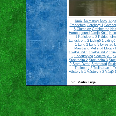
Åmål
Ånimskog
Åstöl
Änge
Frändefors
Göteborg 1
Götebor
8
Glumslöv
Grebbestad
Häl
Hamburgsund
Jämjö
Källö
Kalm
1
Karlskrona 2
Klädesholm
Landskrona 2
Lidingö 1
Lidingö
1
Lund 2
Lund 3
Lyrestad
L
Marstrand
Mellerud
Motala
Oxelösund 1
Oxelösund 2
Oxie
2
Söderköping
Södertälje 1
Sö
Stockholm 2
Stockholm 3
Stoc
9
Stora Dyrön
Strömstad
Stud
Trelleborg 2
Trollhättan 1
Tr
Västervik 1
Västervik 2
Växjö 
Foto: Martin Engel