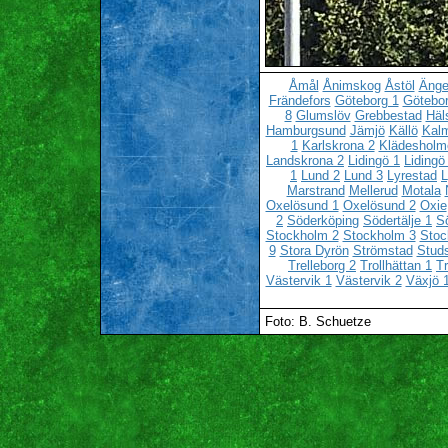
Åmål
Ånimskog
Åstöl
Änge
Frändefors
Göteborg 1
Götebor
8
Glumslöv
Grebbestad
Häl
Hamburgsund
Jämjö
Källö
Kalm
1
Karlskrona 2
Klädesholm
Landskrona 2
Lidingö 1
Lidingö
1
Lund 2
Lund 3
Lyrestad
L
Marstrand
Mellerud
Motala
Oxelösund 1
Oxelösund 2
Oxie
2
Söderköping
Södertälje 1
Sö
Stockholm 2
Stockholm 3
Stoc
9
Stora Dyrön
Strömstad
Stud
Trelleborg 2
Trollhättan 1
Tr
Västervik 1
Västervik 2
Växjö 
Foto: B. Schuetze