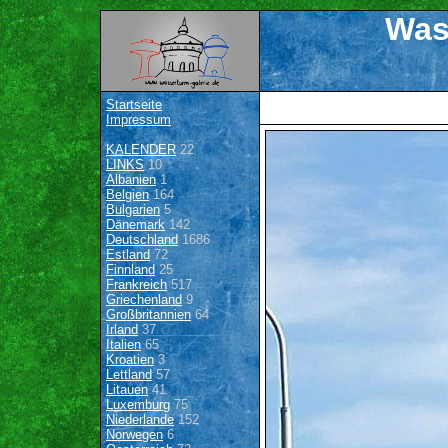
Was
Startseite
Impressum
KALENDER
22
LINKS
10
Albanien
1
Belgien
164
Bulgarien
5
Dänemark
142
Deutschland
1686
Estland
72
Finnland
25
Frankreich
517
Griechenland
9
Großbritannien
64
Irland
37
Italien
65
Kroatien
3
Lettland
57
Litauen
41
Luxemburg
75
Niederlande
152
Norwegen
6