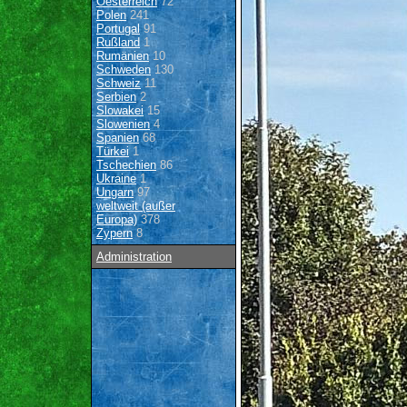
Oesterreich
72
Polen
241
Portugal
91
Rußland
1
Rumänien
10
Schweden
130
Schweiz
11
Serbien
2
Slowakei
15
Slowenien
4
Spanien
68
Türkei
1
Tschechien
86
Ukraine
1
Ungarn
97
weltweit (außer
Europa)
378
Zypern
8
Administration