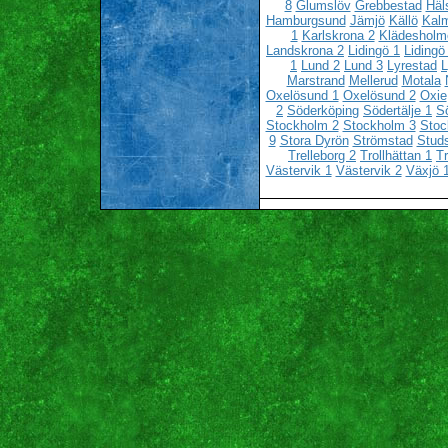
8
Glumslöv
Grebbestad
Häl
Hamburgsund
Jämjö
Källö
Kalm
1
Karlskrona 2
Klädesholm
Landskrona 2
Lidingö 1
Lidingö
1
Lund 2
Lund 3
Lyrestad
L
Marstrand
Mellerud
Motala
Oxelösund 1
Oxelösund 2
Oxie
2
Söderköping
Södertälje 1
Sö
Stockholm 2
Stockholm 3
Stoc
9
Stora Dyrön
Strömstad
Stud
Trelleborg 2
Trollhättan 1
Tr
Västervik 1
Västervik 2
Växjö 