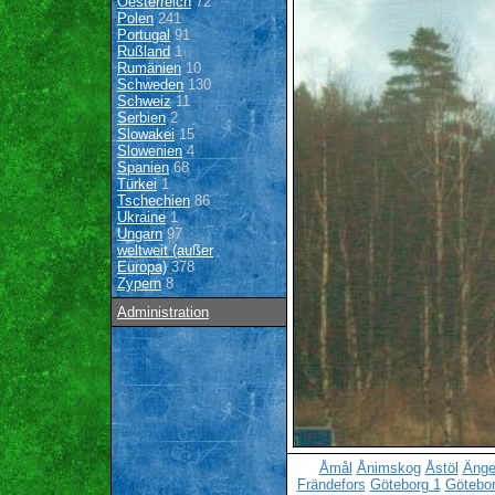
Oesterreich
72
Polen
241
Portugal
91
Rußland
1
Rumänien
10
Schweden
130
Schweiz
11
Serbien
2
Slowakei
15
Slowenien
4
Spanien
68
Türkei
1
Tschechien
86
Ukraine
1
Ungarn
97
weltweit (außer
Europa)
378
Zypern
8
Administration
Åmål
Ånimskog
Åstöl
Änge
Frändefors
Göteborg 1
Götebor