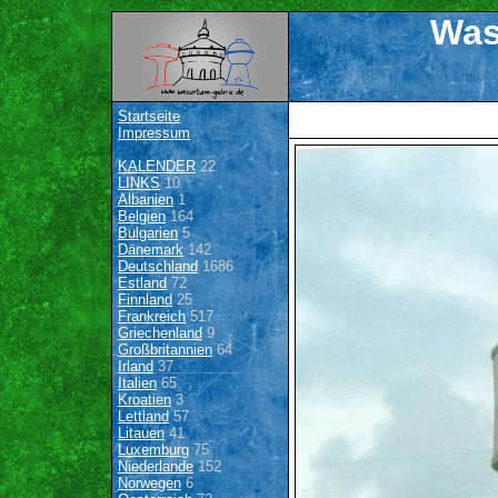
Was
Startseite
Impressum
KALENDER
22
LINKS
10
Albanien
1
Belgien
164
Bulgarien
5
Dänemark
142
Deutschland
1686
Estland
72
Finnland
25
Frankreich
517
Griechenland
9
Großbritannien
64
Irland
37
Italien
65
Kroatien
3
Lettland
57
Litauen
41
Luxemburg
75
Niederlande
152
Norwegen
6