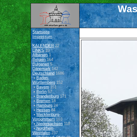
Was
Startseite
Impressum
KALENDER
22
LINKS
10
Albanien
1
Belgien
164
Bulgarien
5
Dänemark
142
Deutschland
1686
•
Baden-
Württemberg
152
•
Bayern
151
•
Berlin
57
•
Brandenburg
171
•
Bremen
18
•
Hamburg
24
•
Hessen
84
•
Mecklenburg-
Vorpommern
103
•
Niedersachsen
118
•
Nordrhein-
Westfalen
237