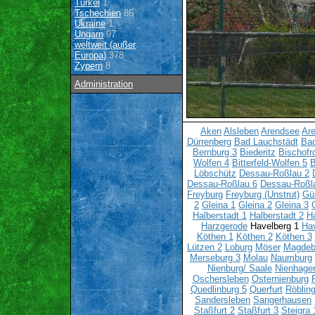
Türkei
1
Tschechien
86
Ukraine
1
Ungarn
97
weltweit (außer
Europa)
378
Zypern
8
Administration
Aken
Alsleben
Arendsee
Ar
Dürrenberg
Bad Lauchstädt
Ba
Bernburg 3
Biederitz
Bischofr
Wolfen 4
Bitterfeld-Wolfen 5
B
Löbschütz
Dessau-Roßlau 2
Dessau-Roßlau 6
Dessau-Roßl
Freyburg
Freyburg (Unstrut)
Gü
2
Gleina 1
Gleina 2
Gleina 3
Halberstadt 1
Halberstadt 2
Ha
Harzgerode
Havelberg 1
Hav
Köthen 1
Köthen 2
Köthen 3
Lützen 2
Loburg
Möser
Magdeb
Merseburg 3
Molau
Naumburg
Nienburg/ Saale
Nienhage
Oschersleben
Osternienburg
Quedlinburg 5
Querfurt
Röblin
Sandersleben
Sangerhausen
Staßfurt 2
Staßfurt 3
Steigra 