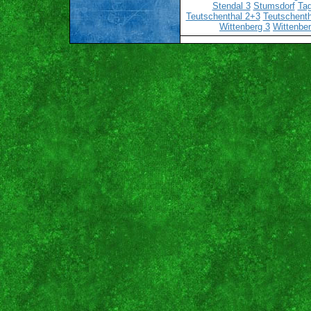
Stendal 3
Stumsdorf
Ta
Teutschenthal 2+3
Teutschenth
Wittenberg 3
Wittenber