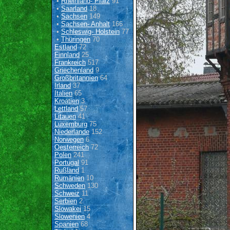
•
Rheinland- Pfalz
91
•
Saarland
18
•
Sachsen
149
•
Sachsen- Anhalt
166
•
Schleswig- Holstein
77
•
Thüringen
70
Estland
72
Finnland
25
Frankreich
517
Griechenland
9
Großbritannien
64
Irland
37
Italien
65
Kroatien
3
Lettland
57
Litauen
41
Luxemburg
75
Niederlande
152
Norwegen
6
Oesterreich
72
Polen
241
Portugal
91
Rußland
1
Rumänien
10
Schweden
130
Schweiz
11
Serbien
2
Slowakei
15
Slowenien
4
Spanien
68