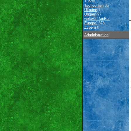
Türkei
1
Tschechien
86
Ukraine
1
Ungarn
97
weltweit (außer
Europa)
378
Zypern
8
Administration