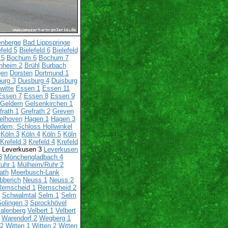
enberge
Bad Lippspringe
efeld 5
Bielefeld 6
Bielefeld
 5
Bochum 6
Bochum 7
nheim 2
Brühl
Burbach
gen
Dorsten
Dortmund 1
urg 3
Duisburg 4
Duisburg
witte
Essen 1
Essen 11
Essen 7
Essen 8
Essen 9
Geldern
Gelsenkirchen 1
frath 1
Grefrath 2
Greven
elhoven
Hagen 1
Hagen 3
dem, Schloss Hollwinkel
Köln 3
Köln 4
Köln 5
Köln
Krefeld 3
Krefeld 4
Krefeld
Leverkusen 3
Leverkusen
3
Mönchengladbach 4
uhr 1
Mülheim/Ruhr 2
ath
Meerbusch-Lank
obberich
Neuss 1
Neuss 2
Remscheid 1
Remscheid 2
Schwalmtal
Selm 1
Selm
Solingen 3
Sprockhövel
alenberg
Velbert 1
Velbert
Warendorf 2
Wegberg 1
 2
Witten 1
Witten 2
Witten