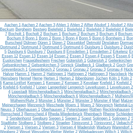
Aachen 1
Aachen 2
Aachen 3
Ahlen 1
Ahlen 2
Alfter
Alsdorf 1
Alsdorf 2
Alt
Beckum
Bergheim
Bestwig
Bielefeld 1
Bielefeld 2
Bielefeld 3
Bielefeld 4
Biel
7
Bocholt 1
Bocholt 2
Bochum 1
Bochum 2
Bochum 3
Bochum 4
Bochum
Bochum 8
Bonn 1
Bonn 2
Bonn 3
Bonn 4
Bonn 5
Bonn 6
Bornheim 1
Bor
Burscheid
Dülmen
Düren 1
Düren 2
Düsseldorf
Detmold
Dinslaken
Dorma
Dortmund 2
Dortmund 3
Dortmund 5
Dortmund 6
Duisburg 1
Duisburg 2
Duisb
5
Duisburg 6
Duisburg 7
Duisburg 8
Emsdetten 1
Emsdetten 2
Erkelenz
Er
Essen 12
Essen 13
Essen 14
Essen 2
Essen 3
Essen 4
Essen 5
Essen 6
Euskirchen
Frauwüllesheim
Frechen
Gütersloh 1
Gütersloh 2
Geilenkirchen
Gelsenkirchen 2
Gelsenkirchen 3
Ginnick
Gladbeck 1
Gladbeck 2
Goch
Gre
Grevenbroich 1
Grevenbroich 2
Gronau 1
Gronau 2
Gronau 3
Gronau 4
Hück
Halver
Hamm 1
Hamm 2
Hattingen 1
Hattingen 2
Hattingen 3
Havixbeck
He
Heinsberg
Hennef
Herne
Herten 1
Herten 2
Ibbenbüren
Jüchen
Köln 1
Köln 2
6
Kamp-Lintfort
Kempen 1
Kempen 2
Kempen 3
Kevelaer
Krefeld 1
Krefeld 2
5
Krefeld 6
Krefeld 7
Lünen
Langenfeld
Lengerich
Leverkusen 1
Leverkusen 2
4
Lippstadt
Mönchengladbach 1
Mönchengladbach 2
Mönchengladbach 
Mönchengladbach 5
Mönchengladbach 6
Mönchengladbach 7
Mülheim/R
Mülheim/Ruhr 3
Münster 1
Münster 2
Münster 3
Münster 4
Marl
Matzer
Meinerzhagen
Merzenich
Meschede
Moers 1
Moers 2
Nörvenich
Nettetal-L
Neuss 3
Oberhausen 1
Oberhausen 2
Petershagen
Rüthen
Recklinghausen
Remscheid 3
Remscheid 4
Rheda-Wiedenbrück
Rheinbach
Rheine
Schleiden
2
Sendenhorst
Siegburg
Siegen 1
Siegen 2
Soest
Solingen 1
Solingen 2
Stadtlohn
Stolberg 1
Stolberg 2
Straelen
Tönisvorst 1
Tönisvorst 2
Uebach-P
2
Viersen 1
Viersen 2
Viersen 3
Viersen 4
Wadersloh
Warburg
Warendorf 1
Wegberg 2
Wesel
Wesseling
Wetter
Wetter 2
Willebadessen
Willich 1
Willich