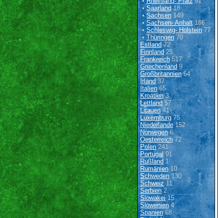
•
Rheinland- Pfalz
91
•
Saarland
18
•
Sachsen
149
•
Sachsen- Anhalt
166
•
Schleswig- Holstein
77
•
Thüringen
70
Estland
72
Finnland
25
Frankreich
517
Griechenland
9
Großbritannien
64
Irland
37
Italien
65
Kroatien
3
Lettland
57
Litauen
41
Luxemburg
75
Niederlande
152
Norwegen
6
Oesterreich
72
Polen
241
Portugal
91
Rußland
1
Rumänien
10
Schweden
130
Schweiz
11
Serbien
2
Slowakei
15
Slowenien
4
Spanien
68