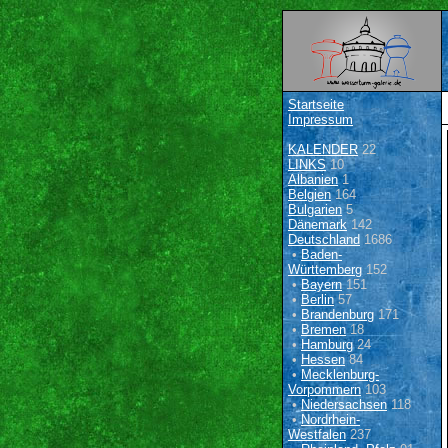
Startseite
Impressum
KALENDER
22
LINKS
10
Albanien
1
Belgien
164
Bulgarien
5
Dänemark
142
Deutschland
1686
•
Baden-
Württemberg
152
•
Bayern
151
•
Berlin
57
•
Brandenburg
171
•
Bremen
18
•
Hamburg
24
•
Hessen
84
•
Mecklenburg-
Vorpommern
103
•
Niedersachsen
118
•
Nordrhein-
Westfalen
237