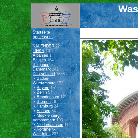
Was
Startseite
Impressum
KALENDER
22
LINKS
10
Albanien
1
Belgien
164
Bulgarien
5
Dänemark
142
Deutschland
1686
•
Baden-
Württemberg
152
•
Bayern
151
•
Berlin
57
•
Brandenburg
171
•
Bremen
18
•
Hamburg
24
•
Hessen
84
•
Mecklenburg-
Vorpommern
103
•
Niedersachsen
118
•
Nordrhein-
Westfalen
237