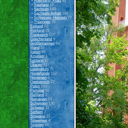
•
Rheinland- Pfalz
91
•
Saarland
18
•
Sachsen
149
•
Sachsen- Anhalt
166
•
Schleswig- Holstein
77
•
Thüringen
70
Estland
72
Finnland
25
Frankreich
517
Griechenland
9
Großbritannien
64
Irland
37
Italien
65
Kroatien
3
Lettland
57
Litauen
41
Luxemburg
75
Niederlande
152
Norwegen
6
Oesterreich
72
Polen
241
Portugal
91
Rußland
1
Rumänien
10
Schweden
130
Schweiz
11
Serbien
2
Slowakei
15
Slowenien
4
Spanien
68