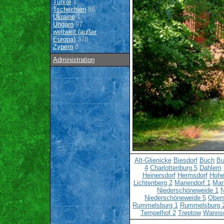
Türkei
1
Tschechien
86
Ukraine
1
Ungarn
97
weltweit (außer
Europa)
378
Zypern
8
Administration
Alt-Glienicke
Biesdorf
Buch
Bu
4
Charlottenburg 5
Dahlem
Heinersdorf
Hermsdorf
Hohe
Lichtenberg 2
Mariendorf 1
Mar
Niederschöneweide 1
N
Niederschöneweide 5
Ober
Rummelsburg 1
Rummelsburg 
Tempelhof 2
Treptow
Wanns