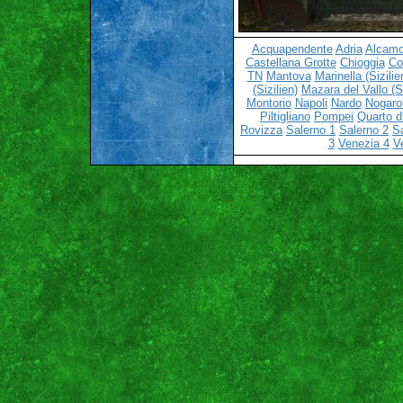
Acquapendente
Adria
Alcamo 
Castellana Grotte
Chioggia
C
TN
Mantova
Marinella (Sizilie
(Sizilien)
Mazara del Vallo (Si
Montorio
Napoli
Nardo
Nogaro
Piltigliano
Pompei
Quarto d'
Rovizza
Salerno 1
Salerno 2
S
3
Venezia 4
V