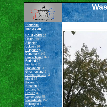
Was
Startseite
Impressum
KALENDER
22
LINKS
10
Albanien
1
Belgien
164
Bulgarien
5
Dänemark
142
Deutschland
1686
Estland
72
Finnland
25
Frankreich
517
Griechenland
9
Großbritannien
64
Irland
37
Italien
65
Kroatien
3
Lettland
57
Litauen
41
Luxemburg
75
Niederlande
152
Norwegen
6