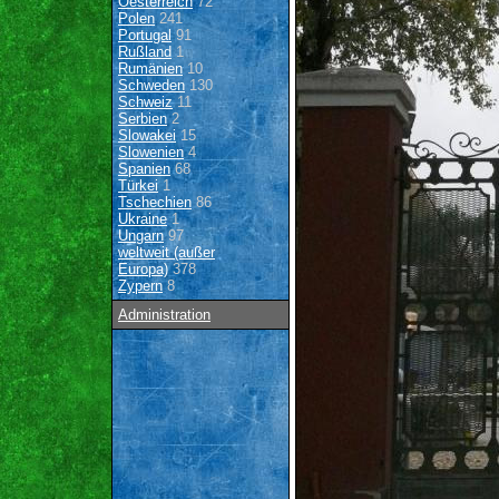
Oesterreich
72
Polen
241
Portugal
91
Rußland
1
Rumänien
10
Schweden
130
Schweiz
11
Serbien
2
Slowakei
15
Slowenien
4
Spanien
68
Türkei
1
Tschechien
86
Ukraine
1
Ungarn
97
weltweit (außer
Europa)
378
Zypern
8
Administration