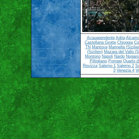
Acquapendente
Adria
Alcamo 
Castellana Grotte
Chioggia
C
TN
Mantova
Marinella (Sizilie
(Sizilien)
Mazara del Vallo (Si
Montorio
Napoli
Nardo
Nogaro
Piltigliano
Pompei
Quarto d'
Rovizza
Salerno 1
Salerno 2
S
3
Venezia 4
V