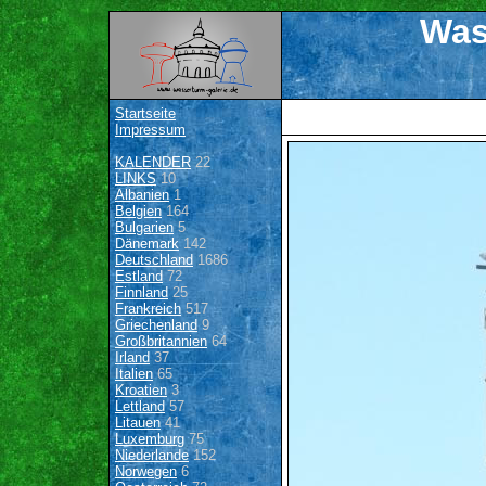
Was
Startseite
Impressum
KALENDER
22
LINKS
10
Albanien
1
Belgien
164
Bulgarien
5
Dänemark
142
Deutschland
1686
Estland
72
Finnland
25
Frankreich
517
Griechenland
9
Großbritannien
64
Irland
37
Italien
65
Kroatien
3
Lettland
57
Litauen
41
Luxemburg
75
Niederlande
152
Norwegen
6