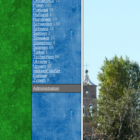
Oesterreich
72
Polen
241
Portugal
91
Rußland
1
Rumänien
10
Schweden
130
Schweiz
11
Serbien
2
Slowakei
15
Slowenien
4
Spanien
68
Türkei
1
Tschechien
86
Ukraine
1
Ungarn
97
weltweit (außer
Europa)
378
Zypern
8
Administration