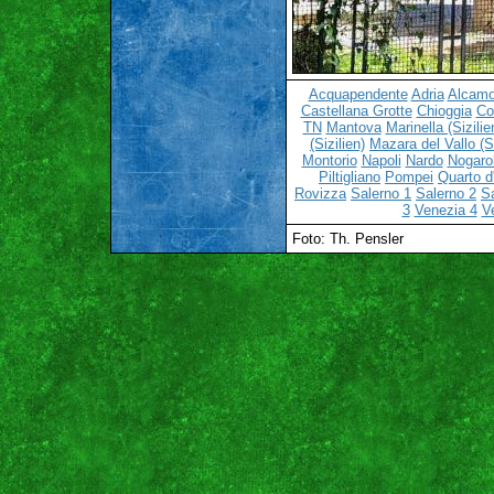
Acquapendente
Adria
Alcamo 
Castellana Grotte
Chioggia
C
TN
Mantova
Marinella (Sizilie
(Sizilien)
Mazara del Vallo (Si
Montorio
Napoli
Nardo
Nogaro
Piltigliano
Pompei
Quarto d'
Rovizza
Salerno 1
Salerno 2
S
3
Venezia 4
V
Foto: Th. Pensler