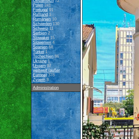
Oesterreich
72
Polen
241
Portugal
91
Rußland
1
Rumänien
10
Schweden
130
Schweiz
11
Serbien
2
Slowakei
15
Slowenien
4
Spanien
68
Türkei
1
Tschechien
86
Ukraine
1
Ungarn
97
weltweit (außer
Europa)
378
Zypern
8
Administration