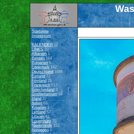
Was
Startseite
Impressum
KALENDER
22
LINKS
10
Albanien
1
Belgien
164
Bulgarien
5
Dänemark
142
Deutschland
1686
Estland
72
Finnland
25
Frankreich
517
Griechenland
9
Großbritannien
64
Irland
37
Italien
65
Kroatien
3
Lettland
57
Litauen
41
Luxemburg
75
Niederlande
152
Norwegen
6