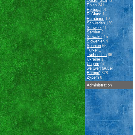
Oesterreich
72
Polen
241
Portugal
91
Rußland
1
Rumänien
10
Schweden
130
Schweiz
11
Serbien
2
Slowakei
15
Slowenien
4
Spanien
68
Türkei
1
Tschechien
86
Ukraine
1
Ungarn
97
weltweit (außer
Europa)
378
Zypern
8
Administration