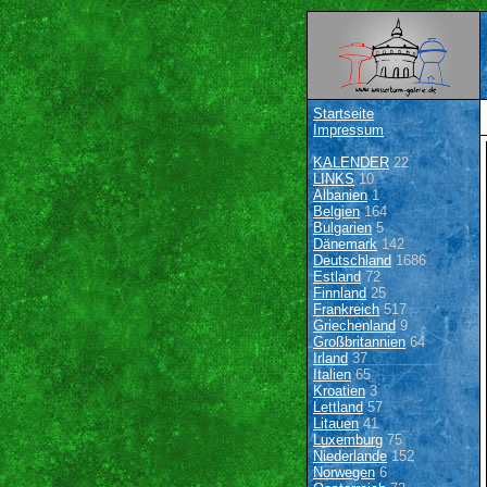
Startseite
Impressum
KALENDER
22
LINKS
10
Albanien
1
Belgien
164
Bulgarien
5
Dänemark
142
Deutschland
1686
Estland
72
Finnland
25
Frankreich
517
Griechenland
9
Großbritannien
64
Irland
37
Italien
65
Kroatien
3
Lettland
57
Litauen
41
Luxemburg
75
Niederlande
152
Norwegen
6