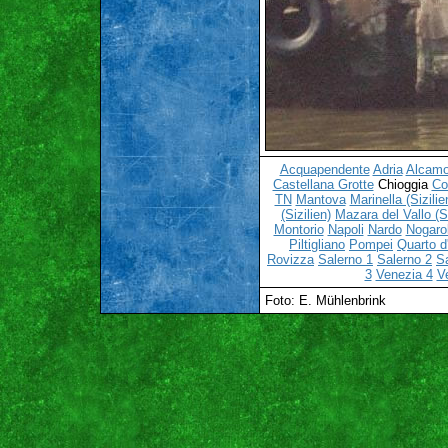
Acquapendente
Adria
Alcamo 
Castellana Grotte
Chioggia
C
TN
Mantova
Marinella (Sizilie
(Sizilien)
Mazara del Vallo (Si
Montorio
Napoli
Nardo
Nogaro
Piltigliano
Pompei
Quarto d'
Rovizza
Salerno 1
Salerno 2
S
3
Venezia 4
V
Foto: E. Mühlenbrink