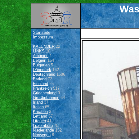
Was
Startseite
Impressum
KALENDER
22
LINKS
10
Albanien
1
Belgien
164
Bulgarien
5
Dänemark
142
Deutschland
1686
Estland
72
Finnland
25
Frankreich
517
Griechenland
9
Großbritannien
64
Irland
37
Italien
65
Kroatien
3
Lettland
57
Litauen
41
Luxemburg
75
Niederlande
152
Norwegen
6