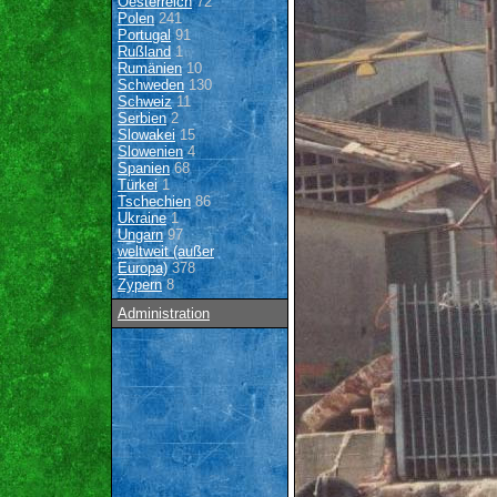
Oesterreich
72
Polen
241
Portugal
91
Rußland
1
Rumänien
10
Schweden
130
Schweiz
11
Serbien
2
Slowakei
15
Slowenien
4
Spanien
68
Türkei
1
Tschechien
86
Ukraine
1
Ungarn
97
weltweit (außer
Europa)
378
Zypern
8
Administration