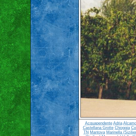
Acquapendente
Adria
Alcamo 
Castellana Grotte
Chioggia
C
TN
Mantova
Marinella (Sizilie