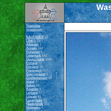
Was
Startseite
Impressum
KALENDER
22
LINKS
10
Albanien
1
Belgien
164
Bulgarien
5
Dänemark
142
Deutschland
1686
Estland
72
Finnland
25
Frankreich
517
Griechenland
9
Großbritannien
64
Irland
37
Italien
65
Kroatien
3
Lettland
57
Litauen
41
Luxemburg
75
Niederlande
152
Norwegen
6