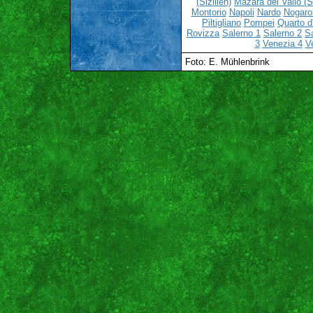
(Sizilien)
Mazara del Vallo (Si
Montorio
Napoli
Nardo
Nogaro
Piltigliano
Pompei
Quarto d'
Rovizza
Salerno 1
Salerno 2
S
3
Venezia 4
V
Foto: E. Mühlenbrink