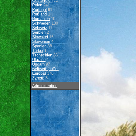
Oesterreich
72
Polen
241
Portugal
91
Rußland
1
Rumänien
10
Schweden
130
Schweiz
11
Serbien
2
Slowakei
15
Slowenien
4
Spanien
68
Türkei
1
Tschechien
86
Ukraine
1
Ungarn
97
weltweit (außer
Europa)
378
Zypern
8
Administration