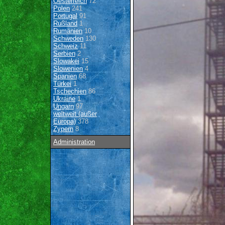
Oesterreich
72
Polen
241
Portugal
91
Rußland
1
Rumänien
10
Schweden
130
Schweiz
11
Serbien
2
Slowakei
15
Slowenien
4
Spanien
68
Türkei
1
Tschechien
86
Ukraine
1
Ungarn
97
weltweit (außer
Europa)
378
Zypern
8
Administration