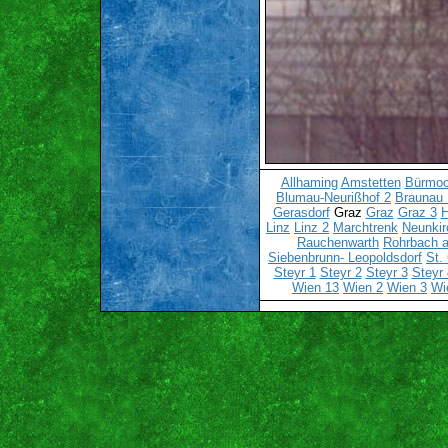
Allhaming
Amstetten
Bürmo
Blumau-Neurißhof 2
Braunau 
Gerasdorf
Graz
Graz
Graz 3
H
Linz
Linz 2
Marchtrenk
Neunkir
Rauchenwarth
Rohrbach a
Siebenbrunn- Leopoldsdorf
St.
Steyr 1
Steyr 2
Steyr 3
Steyr 
Wien 13
Wien 2
Wien 3
Wi