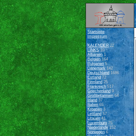
Startseite
Impressum
KALENDER
22
LINKS
10
Albanien
1
Belgien
164
Bulgarien
5
Dänemark
142
Deutschland
1686
Estland
72
Finnland
25
Frankreich
517
Griechenland
9
Großbritannien
64
Irland
37
Italien
65
Kroatien
3
Lettland
57
Litauen
41
Luxemburg
75
Niederlande
152
Norwegen
6