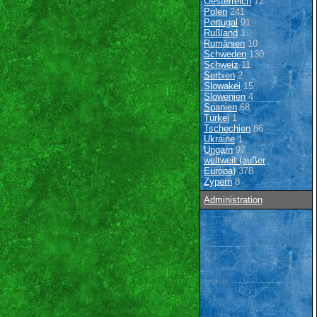
Oesterreich
72
Polen
241
Portugal
91
Rußland
1
Rumänien
10
Schweden
130
Schweiz
11
Serbien
2
Slowakei
15
Slowenien
4
Spanien
68
Türkei
1
Tschechien
86
Ukraine
1
Ungarn
97
weltweit (außer
Europa)
378
Zypern
8
Administration