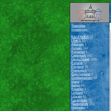
Startseite
Impressum
KALENDER
22
LINKS
10
Albanien
1
Belgien
164
Bulgarien
5
Dänemark
142
Deutschland
1686
Estland
72
Finnland
25
Frankreich
517
Griechenland
9
Großbritannien
64
Irland
37
Italien
65
Kroatien
3
Lettland
57
Litauen
41
Luxemburg
75
Niederlande
152
Norwegen
6