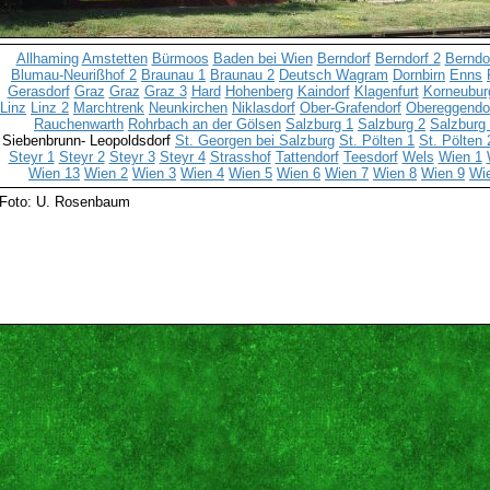
Allhaming
Amstetten
Bürmoos
Baden bei Wien
Berndorf
Berndorf 2
Berndo
Blumau-Neurißhof 2
Braunau 1
Braunau 2
Deutsch Wagram
Dornbirn
Enns
Gerasdorf
Graz
Graz
Graz 3
Hard
Hohenberg
Kaindorf
Klagenfurt
Korneubur
Linz
Linz 2
Marchtrenk
Neunkirchen
Niklasdorf
Ober-Grafendorf
Obereggendo
Rauchenwarth
Rohrbach an der Gölsen
Salzburg 1
Salzburg 2
Salzburg
Siebenbrunn- Leopoldsdorf
St. Georgen bei Salzburg
St. Pölten 1
St. Pölten 
Steyr 1
Steyr 2
Steyr 3
Steyr 4
Strasshof
Tattendorf
Teesdorf
Wels
Wien 1
Wien 13
Wien 2
Wien 3
Wien 4
Wien 5
Wien 6
Wien 7
Wien 8
Wien 9
Wi
Foto: U. Rosenbaum