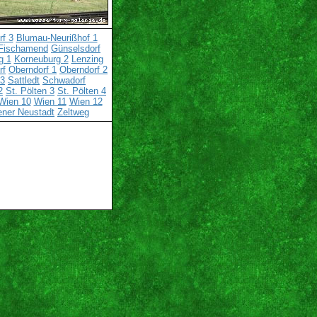
rf 3
Blumau-Neurißhof 1
Fischamend
Günselsdorf
g 1
Korneuburg 2
Lenzing
rf
Oberndorf 1
Oberndorf 2
 3
Sattledt
Schwadorf
2
St. Pölten 3
St. Pölten 4
Wien 10
Wien 11
Wien 12
ener Neustadt
Zeltweg