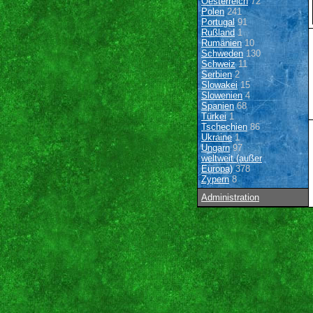
Oesterreich
72
Polen
241
Portugal
91
Rußland
1
Rumänien
10
Schweden
130
Schweiz
11
Serbien
2
Slowakei
15
Slowenien
4
Spanien
68
Türkei
1
Tschechien
86
Ukraine
1
Ungarn
97
weltweit (außer
Europa)
378
Zypern
8
Administration