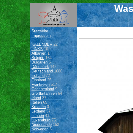
Was
Startseite
Impressum
KALENDER
22
LINKS
10
Albanien
1
Belgien
164
Bulgarien
5
Dänemark
142
Deutschland
1686
Estland
72
Finnland
25
Frankreich
517
Griechenland
9
Großbritannien
64
Irland
37
Italien
65
Kroatien
3
Lettland
57
Litauen
41
Luxemburg
75
Niederlande
152
Norwegen
6