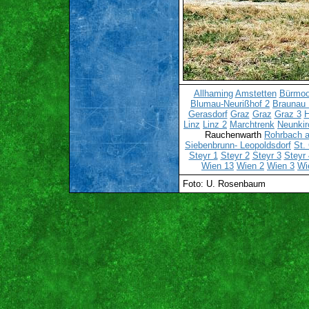
Allhaming
Amstetten
Bürmo
Blumau-Neurißhof 2
Braunau 
Gerasdorf
Graz
Graz
Graz 3
H
Linz
Linz 2
Marchtrenk
Neunkir
Rauchenwarth
Rohrbach a
Siebenbrunn- Leopoldsdorf
St.
Steyr 1
Steyr 2
Steyr 3
Steyr 
Wien 13
Wien 2
Wien 3
Wi
Foto: U. Rosenbaum