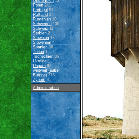
Oesterreich
72
Polen
241
Portugal
91
Rußland
1
Rumänien
10
Schweden
130
Schweiz
11
Serbien
2
Slowakei
15
Slowenien
4
Spanien
68
Türkei
1
Tschechien
86
Ukraine
1
Ungarn
97
weltweit (außer
Europa)
378
Zypern
8
Administration