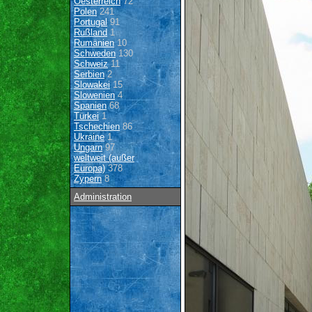
Oesterreich
72
Polen
241
Portugal
91
Rußland
1
Rumänien
10
Schweden
130
Schweiz
11
Serbien
2
Slowakei
15
Slowenien
4
Spanien
68
Türkei
1
Tschechien
86
Ukraine
1
Ungarn
97
weltweit (außer
Europa)
378
Zypern
8
Administration