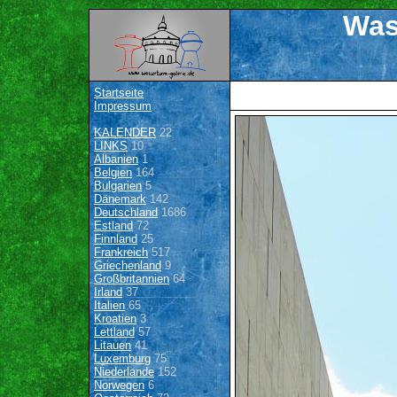
Was
Startseite
Impressum
KALENDER
22
LINKS
10
Albanien
1
Belgien
164
Bulgarien
5
Dänemark
142
Deutschland
1686
Estland
72
Finnland
25
Frankreich
517
Griechenland
9
Großbritannien
64
Irland
37
Italien
65
Kroatien
3
Lettland
57
Litauen
41
Luxemburg
75
Niederlande
152
Norwegen
6