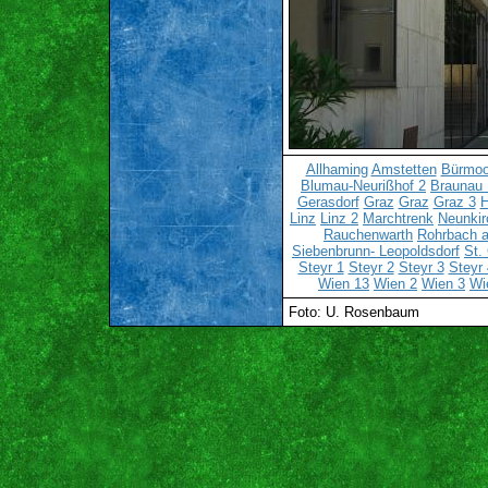
Allhaming
Amstetten
Bürmo
Blumau-Neurißhof 2
Braunau 
Gerasdorf
Graz
Graz
Graz 3
H
Linz
Linz 2
Marchtrenk
Neunkir
Rauchenwarth
Rohrbach a
Siebenbrunn- Leopoldsdorf
St.
Steyr 1
Steyr 2
Steyr 3
Steyr 
Wien 13
Wien 2
Wien 3
Wi
Foto: U. Rosenbaum