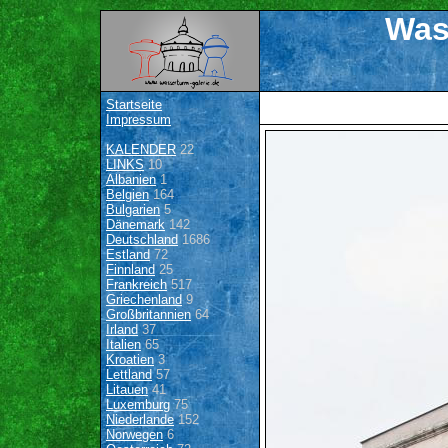
Was
Startseite
Impressum
KALENDER
22
LINKS
10
Albanien
1
Belgien
164
Bulgarien
5
Dänemark
142
Deutschland
1686
Estland
72
Finnland
25
Frankreich
517
Griechenland
9
Großbritannien
64
Irland
37
Italien
65
Kroatien
3
Lettland
57
Litauen
41
Luxemburg
75
Niederlande
152
Norwegen
6