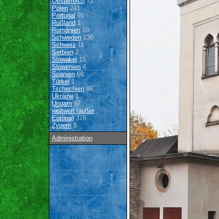
Oesterreich
72
Polen
241
Portugal
91
Rußland
1
Rumänien
10
Schweden
130
Schweiz
11
Serbien
2
Slowakei
15
Slowenien
4
Spanien
68
Türkei
1
Tschechien
86
Ukraine
1
Ungarn
97
weltweit (außer
Europa)
378
Zypern
8
Administration