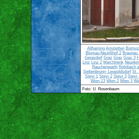
Allhaming
Amstetten
Bürmo
Blumau-Neurißhof 2
Braunau 
Gerasdorf
Graz
Graz
Graz 3
H
Linz
Linz 2
Marchtrenk
Neunkir
Rauchenwarth
Rohrbach a
Siebenbrunn- Leopoldsdorf
St.
Steyr 1
Steyr 2
Steyr 3
Steyr 
Wien 13
Wien 2
Wien 3
Wi
Foto: U. Rosenbaum