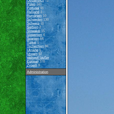
Oesterreich
72
Polen
241
Portugal
91
Rußland
1
Rumänien
10
Schweden
130
Schweiz
11
Serbien
2
Slowakei
15
Slowenien
4
Spanien
68
Türkei
1
Tschechien
86
Ukraine
1
Ungarn
97
weltweit (außer
Europa)
378
Zypern
8
Administration