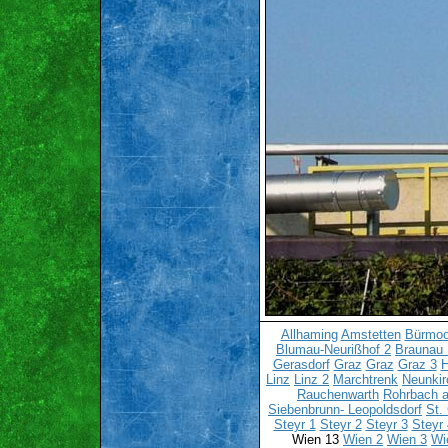
Allhaming
Amstetten
Bürmo
Blumau-Neurißhof 2
Braunau 
Gerasdorf
Graz
Graz
Graz 3
H
Linz
Linz 2
Marchtrenk
Neunkir
Rauchenwarth
Rohrbach a
Siebenbrunn- Leopoldsdorf
St.
Steyr 1
Steyr 2
Steyr 3
Steyr 
Wien 13
Wien 2
Wien 3
Wi