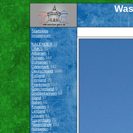
Was
Startseite
Impressum
KALENDER
22
LINKS
10
Albanien
1
Belgien
164
Bulgarien
5
Dänemark
142
Deutschland
1686
Estland
72
Finnland
25
Frankreich
517
Griechenland
9
Großbritannien
64
Irland
37
Italien
65
Kroatien
3
Lettland
57
Litauen
41
Luxemburg
75
Niederlande
152
Norwegen
6