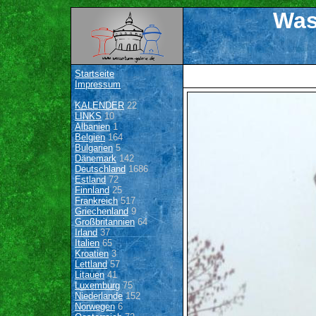
Was
Startseite
Impressum
KALENDER
22
LINKS
10
Albanien
1
Belgien
164
Bulgarien
5
Dänemark
142
Deutschland
1686
Estland
72
Finnland
25
Frankreich
517
Griechenland
9
Großbritannien
64
Irland
37
Italien
65
Kroatien
3
Lettland
57
Litauen
41
Luxemburg
75
Niederlande
152
Norwegen
6