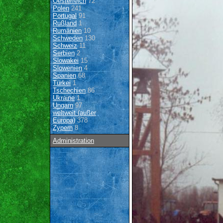
Oesterreich
72
Polen
241
Portugal
91
Rußland
1
Rumänien
10
Schweden
130
Schweiz
11
Serbien
2
Slowakei
15
Slowenien
4
Spanien
68
Türkei
1
Tschechien
86
Ukraine
1
Ungarn
97
weltweit (außer
Europa)
378
Zypern
8
Administration