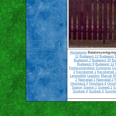
Alsótekerej
Balatonszentgyör
11
Budapest 13
Budapest 
Budapest 2
Budapest 20
Bu
Budapest 9
Budapest,12
Fertöszentmiklos
Gyöngyös
Gy
2
Kecskemet 1
Kecskemet 
Lengyeltóti
Lepsény
Marcali
Ma
2
Nagyatád 1
Nagyatád 2
Orosházá 3
Orosházá 4
Orosh
Sopron
Sopron 1
Szeged 1
S
Szolnok 4
Szolnok 5
Szomba