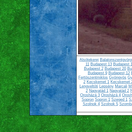
Alsótekerej
Balatonszentgyörg
11
Budapest 13
Budapest 
Budapest 2
Budapest 20
Bu
Budapest 9
Budapest,12
Fertöszentmiklos
Gyöngyös
Gy
2
Kecskemet 1
Kecskemet 
Lengyeltóti
Lepsény
Marcali
Ma
2
Nagyatád 1
Nagyatád 2
Orosházá 3
Orosházá 4
Orosh
Sopron
Sopron 1
Szeged 1
S
Szolnok 4
Szolnok 5
Szomba