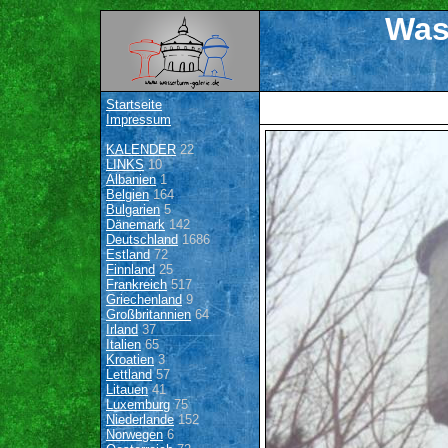
Was
Startseite
Impressum
KALENDER
22
LINKS
10
Albanien
1
Belgien
164
Bulgarien
5
Dänemark
142
Deutschland
1686
Estland
72
Finnland
25
Frankreich
517
Griechenland
9
Großbritannien
64
Irland
37
Italien
65
Kroatien
3
Lettland
57
Litauen
41
Luxemburg
75
Niederlande
152
Norwegen
6