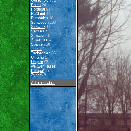
Oesterreich
72
Polen
241
Portugal
91
Rußland
1
Rumänien
10
Schweden
130
Schweiz
11
Serbien
2
Slowakei
15
Slowenien
4
Spanien
68
Türkei
1
Tschechien
86
Ukraine
1
Ungarn
97
weltweit (außer
Europa)
378
Zypern
8
Administration