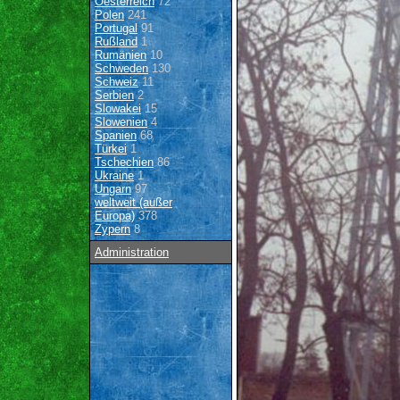
Oesterreich
72
Polen
241
Portugal
91
Rußland
1
Rumänien
10
Schweden
130
Schweiz
11
Serbien
2
Slowakei
15
Slowenien
4
Spanien
68
Türkei
1
Tschechien
86
Ukraine
1
Ungarn
97
weltweit (außer
Europa)
378
Zypern
8
Administration