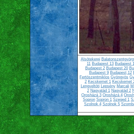
Alsótekerej
Balatonszentgyörg
11
Budapest 13
Budapest 
Budapest 2
Budapest 20
Bu
Budapest 9
Budapest,12
Fertöszentmiklos
Gyöngyös
Gy
2
Kecskemet 1
Kecskemet 
Lengyeltóti
Lepsény
Marcali
Ma
2
Nagyatád 1
Nagyatád 2
Orosházá 3
Orosházá 4
Orosh
Sopron
Sopron 1
Szeged 1
S
Szolnok 4
Szolnok 5
Szomba