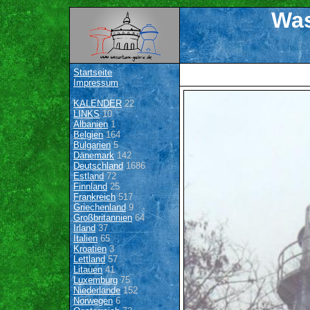
Was
Startseite
Impressum
KALENDER
22
LINKS
10
Albanien
1
Belgien
164
Bulgarien
5
Dänemark
142
Deutschland
1686
Estland
72
Finnland
25
Frankreich
517
Griechenland
9
Großbritannien
64
Irland
37
Italien
65
Kroatien
3
Lettland
57
Litauen
41
Luxemburg
75
Niederlande
152
Norwegen
6