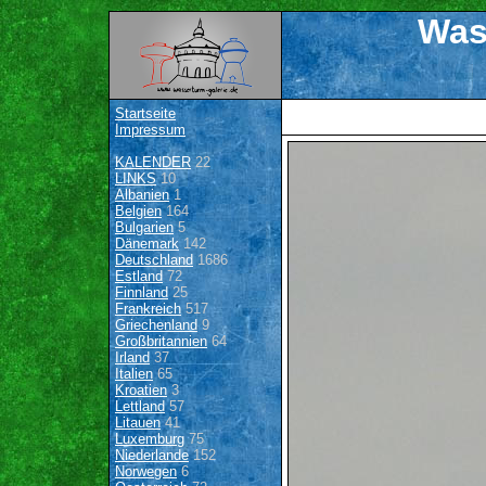
Was
Startseite
Impressum
KALENDER
22
LINKS
10
Albanien
1
Belgien
164
Bulgarien
5
Dänemark
142
Deutschland
1686
Estland
72
Finnland
25
Frankreich
517
Griechenland
9
Großbritannien
64
Irland
37
Italien
65
Kroatien
3
Lettland
57
Litauen
41
Luxemburg
75
Niederlande
152
Norwegen
6