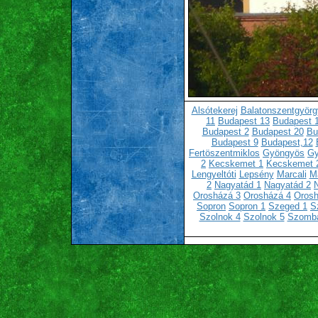
Alsótekerej
Balatonszentgyörg
11
Budapest 13
Budapest 
Budapest 2
Budapest 20
Bu
Budapest 9
Budapest,12
Fertöszentmiklos
Gyöngyös
Gy
2
Kecskemet 1
Kecskemet 
Lengyeltóti
Lepsény
Marcali
Ma
2
Nagyatád 1
Nagyatád 2
Orosházá 3
Orosházá 4
Orosh
Sopron
Sopron 1
Szeged 1
S
Szolnok 4
Szolnok 5
Szomba