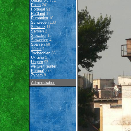
Oesterreich
72
Polen
241
Portugal
91
Rußland
1
Rumänien
10
Schweden
130
Schweiz
11
Serbien
2
Slowakei
15
Slowenien
4
Spanien
68
Türkei
1
Tschechien
86
Ukraine
1
Ungarn
97
weltweit (außer
Europa)
378
Zypern
8
Administration