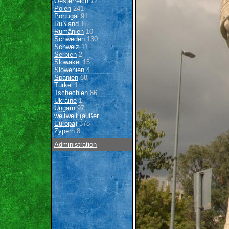
Oesterreich
72
Polen
241
Portugal
91
Rußland
1
Rumänien
10
Schweden
130
Schweiz
11
Serbien
2
Slowakei
15
Slowenien
4
Spanien
68
Türkei
1
Tschechien
86
Ukraine
1
Ungarn
97
weltweit (außer
Europa)
378
Zypern
8
Administration