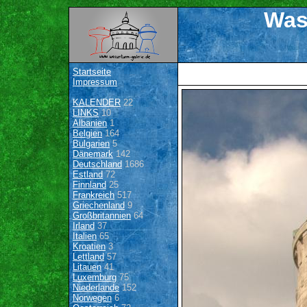
Was
Startseite
Impressum
KALENDER
22
LINKS
10
Albanien
1
Belgien
164
Bulgarien
5
Dänemark
142
Deutschland
1686
Estland
72
Finnland
25
Frankreich
517
Griechenland
9
Großbritannien
64
Irland
37
Italien
65
Kroatien
3
Lettland
57
Litauen
41
Luxemburg
75
Niederlande
152
Norwegen
6