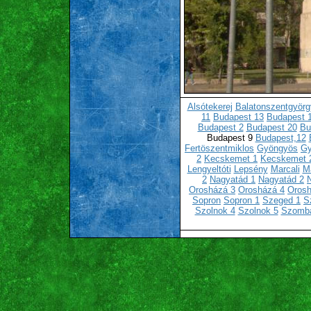
Alsótekerej
Balatonszentgyörg
11
Budapest 13
Budapest 
Budapest 2
Budapest 20
Bu
Budapest 9
Budapest,12
Fertöszentmiklos
Gyöngyös
Gy
2
Kecskemet 1
Kecskemet 
Lengyeltóti
Lepsény
Marcali
Ma
2
Nagyatád 1
Nagyatád 2
Orosházá 3
Orosházá 4
Orosh
Sopron
Sopron 1
Szeged 1
S
Szolnok 4
Szolnok 5
Szomba