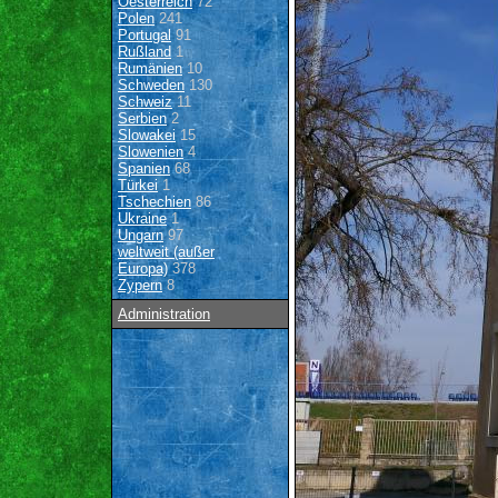
Oesterreich
72
Polen
241
Portugal
91
Rußland
1
Rumänien
10
Schweden
130
Schweiz
11
Serbien
2
Slowakei
15
Slowenien
4
Spanien
68
Türkei
1
Tschechien
86
Ukraine
1
Ungarn
97
weltweit (außer
Europa)
378
Zypern
8
Administration