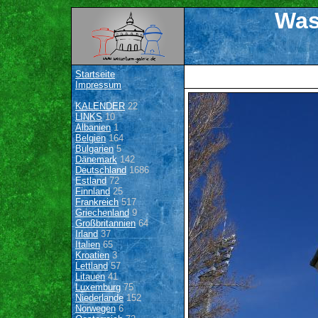
Was
Startseite
Impressum
KALENDER
22
LINKS
10
Albanien
1
Belgien
164
Bulgarien
5
Dänemark
142
Deutschland
1686
Estland
72
Finnland
25
Frankreich
517
Griechenland
9
Großbritannien
64
Irland
37
Italien
65
Kroatien
3
Lettland
57
Litauen
41
Luxemburg
75
Niederlande
152
Norwegen
6