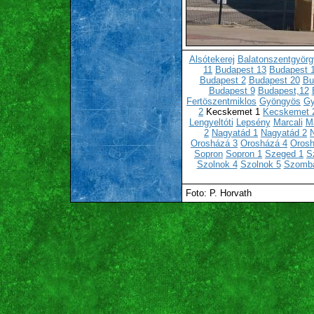
Alsótekerej
Balatonszentgyörg
11
Budapest 13
Budapest 
Budapest 2
Budapest 20
Bu
Budapest 9
Budapest,12
Fertöszentmiklos
Gyöngyös
Gy
2
Kecskemet 1
Kecskemet 
Lengyeltóti
Lepsény
Marcali
Ma
2
Nagyatád 1
Nagyatád 2
Orosházá 3
Orosházá 4
Orosh
Sopron
Sopron 1
Szeged 1
S
Szolnok 4
Szolnok 5
Szomba
Foto: P. Horvath