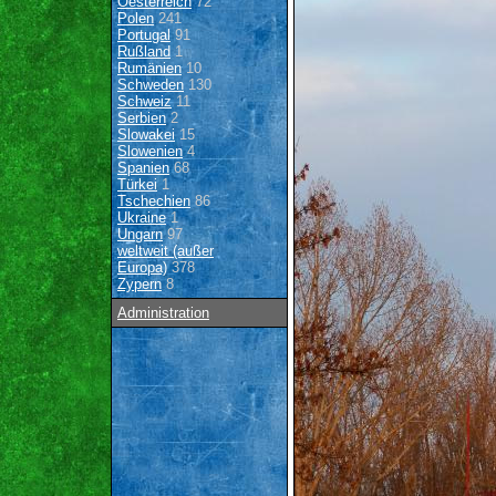
Oesterreich
72
Polen
241
Portugal
91
Rußland
1
Rumänien
10
Schweden
130
Schweiz
11
Serbien
2
Slowakei
15
Slowenien
4
Spanien
68
Türkei
1
Tschechien
86
Ukraine
1
Ungarn
97
weltweit (außer
Europa)
378
Zypern
8
Administration