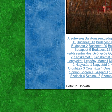
Alsótekerej
Balatonszentgyörg
11
Budapest 13
Budapest 
Budapest 2
Budapest 20
Bu
Budapest 9
Budapest,12
Fertöszentmiklos
Gyöngyös
Gy
2
Kecskemet 1
Kecskemet 
Lengyeltóti
Lepsény
Marcali
Ma
2
Nagyatád 1
Nagyatád 2
Orosházá 3
Orosházá 4
Orosh
Sopron
Sopron 1
Szeged 1
S
Szolnok 4
Szolnok 5
Szomba
Foto: P. Horvath