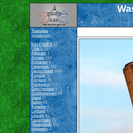
Was
Startseite
Impressum
KALENDER
22
LINKS
10
Albanien
1
Belgien
164
Bulgarien
5
Dänemark
142
Deutschland
1686
Estland
72
Finnland
25
Frankreich
517
Griechenland
9
Großbritannien
64
Irland
37
Italien
65
Kroatien
3
Lettland
57
Litauen
41
Luxemburg
75
Niederlande
152
Norwegen
6