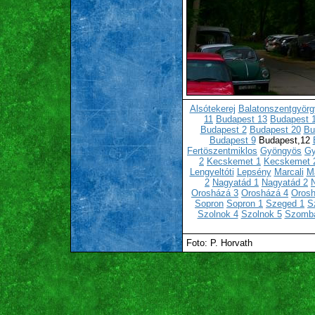
Alsótekerej
Balatonszentgyörg
11
Budapest 13
Budapest 
Budapest 2
Budapest 20
Bu
Budapest 9
Budapest,12
Fertöszentmiklos
Gyöngyös
Gy
2
Kecskemet 1
Kecskemet 
Lengyeltóti
Lepsény
Marcali
Ma
2
Nagyatád 1
Nagyatád 2
Orosházá 3
Orosházá 4
Orosh
Sopron
Sopron 1
Szeged 1
S
Szolnok 4
Szolnok 5
Szomba
Foto: P. Horvath