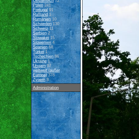
Oesterreich
72
Polen
241
Portugal
91
Rußland
1
Rumänien
10
Schweden
130
Schweiz
11
Serbien
2
Slowakei
15
Slowenien
4
Spanien
68
Türkei
1
Tschechien
86
Ukraine
1
Ungarn
97
weltweit (außer
Europa)
378
Zypern
8
Administration