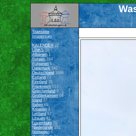
Was
Startseite
Impressum
KALENDER
22
LINKS
10
Albanien
1
Belgien
164
Bulgarien
5
Dänemark
142
Deutschland
1686
Estland
72
Finnland
25
Frankreich
517
Griechenland
9
Großbritannien
64
Irland
37
Italien
65
Kroatien
3
Lettland
57
Litauen
41
Luxemburg
75
Niederlande
152
Norwegen
6