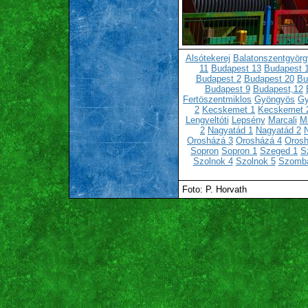
Alsótekerej
Balatonszentgyörg
11
Budapest 13
Budapest 
Budapest 2
Budapest 20
Bu
Budapest 9
Budapest,12
Fertöszentmiklos
Gyöngyös
Gy
2
Kecskemet 1
Kecskemet 
Lengyeltóti
Lepsény
Marcali
Ma
2
Nagyatád 1
Nagyatád 2
Orosházá 3
Orosházá 4
Orosh
Sopron
Sopron 1
Szeged 1
S
Szolnok 4
Szolnok 5
Szomba
Foto: P. Horvath