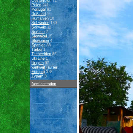
Oesterreich
72
Polen
241
Portugal
91
Rußland
1
Rumänien
10
Schweden
130
Schweiz
11
Serbien
2
Slowakei
15
Slowenien
4
Spanien
68
Türkei
1
Tschechien
86
Ukraine
1
Ungarn
97
weltweit (außer
Europa)
378
Zypern
8
Administration