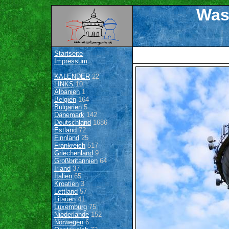
Was
Startseite
Impressum
KALENDER
22
LINKS
10
Albanien
1
Belgien
164
Bulgarien
5
Dänemark
142
Deutschland
1686
Estland
72
Finnland
25
Frankreich
517
Griechenland
9
Großbritannien
64
Irland
37
Italien
65
Kroatien
3
Lettland
57
Litauen
41
Luxemburg
75
Niederlande
152
Norwegen
6