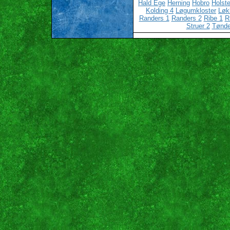
Hald Ege
Herning
Hobro
Holst
Kolding 4
Løgumkloster
Løk
Randers 1
Randers 2
Ribe 1
R
Struer 2
Tønde