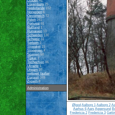
Litauen
41
Luxemburg
75
Niederlande
152
Norwegen
6
Oesterreich
72
Polen
241
Portugal
91
Rußland
1
Rumänien
10
Schweden
130
Schweiz
11
Serbien
2
Slowakei
15
Slowenien
4
Spanien
68
Türkei
1
Tschechien
86
Ukraine
1
Ungarn
97
weltweit (außer
Europa)
378
Zypern
8
Administration
Ølgod
Aalborg 1
Aalborg 2
Aa
Aarhus 6
Aars
Aggersund
B
Fredericia 2
Fredericia 3
Gøttr