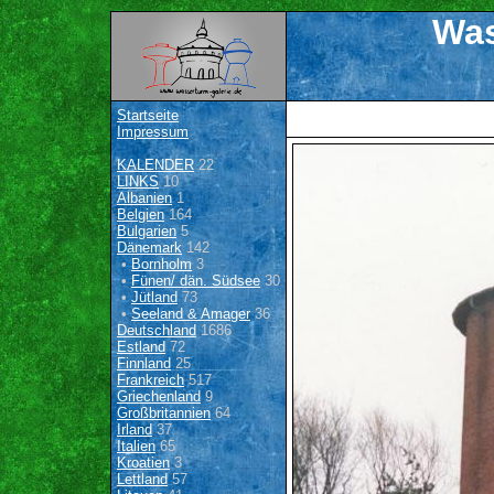
Was
Startseite
Impressum
KALENDER
22
LINKS
10
Albanien
1
Belgien
164
Bulgarien
5
Dänemark
142
•
Bornholm
3
•
Fünen/ dän. Südsee
30
•
Jütland
73
•
Seeland & Amager
36
Deutschland
1686
Estland
72
Finnland
25
Frankreich
517
Griechenland
9
Großbritannien
64
Irland
37
Italien
65
Kroatien
3
Lettland
57