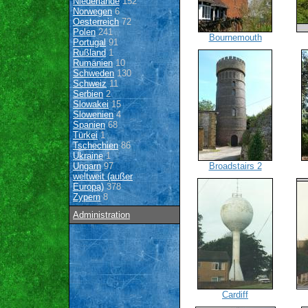
Niederlande
152
Norwegen
6
Oesterreich
72
Polen
241
Bournemouth
Portugal
91
Rußland
1
Rumänien
10
Schweden
130
Schweiz
11
Serbien
2
Slowakei
15
Slowenien
4
Spanien
68
Türkei
1
Tschechien
86
Ukraine
1
Ungarn
97
Broadstairs 2
weltweit (außer
Europa)
378
Zypern
8
Administration
Cardiff