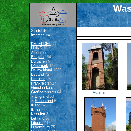
Was
Startseite
Impressum
KALENDER
22
LINKS
10
Albanien
1
Belgien
164
Bulgarien
5
Dänemark
142
Deutschland
1686
Estland
72
Finnland
25
Frankreich
517
Griechenland
9
Großbritannien
64
Adisham
•
England
58
•
Schottland
6
Irland
37
Italien
65
Kroatien
3
Lettland
57
Litauen
41
Luxemburg
75