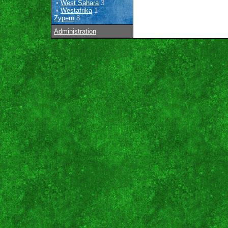
•
West Sahara
3
•
Westafrika
1
Zypern
8
Administration