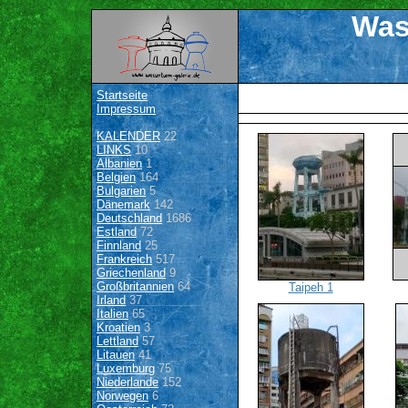
Was
Startseite
Impressum
KALENDER
22
LINKS
10
Albanien
1
Belgien
164
Bulgarien
5
Dänemark
142
Deutschland
1686
Estland
72
Finnland
25
Frankreich
517
Griechenland
9
Großbritannien
64
Taipeh 1
Irland
37
Italien
65
Kroatien
3
Lettland
57
Litauen
41
Luxemburg
75
Niederlande
152
Norwegen
6