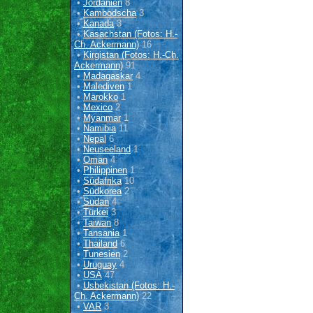
•
Jordanien
8
•
Kambodscha
3
•
Kanada
3
•
Kasachstan (Fotos: H.-
Ch. Ackermann)
16
•
Kirgistan (Fotos: H.-Ch.
Ackermann)
91
•
Madagaskar
4
•
Malediven
1
•
Marokko
1
•
Mexico
2
•
Myanmar
1
•
Namibia
11
•
Nepal
6
•
Neuseeland
1
•
Oman
4
•
Philippinen
1
•
Südafrika
10
•
Südkorea
2
•
Sudan
4
•
Türkei
3
•
Taiwan
8
•
Tansania
1
•
Thailand
6
•
Tunesien
2
•
Uruguay
4
•
USA
47
•
Usbekistan (Fotos: H.-
Ch. Ackermann)
22
•
VAR
3