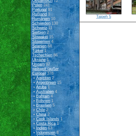
Oesterreich
72
Polen
241
Portugal
91
Rußland
1
Taipeh 5
Rumänien
10
Schweden
130
Schweiz
11
Serbien
2
Slowakei
15
Slowenien
4
Spanien
68
Türkei
1
Tschechien
86
Ukraine
1
Ungarn
97
weltweit (außer
Europa)
378
•
Ägypten
2
•
Argentinien
15
•
Aruba
1
•
Australien
4
•
Bahrain
4
•
Bolivien
1
•
Brasilien
5
•
Chile
2
•
China
2
•
Cook Islands
1
•
Costa Rica
1
•
Indien
63
•
Indonesien
8