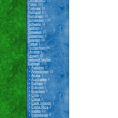
Oesterreich
72
Polen
241
Portugal
91
Rußland
1
Rumänien
10
Schweden
130
Schweiz
11
Serbien
2
Slowakei
15
Slowenien
4
Spanien
68
Türkei
1
Tschechien
86
Ukraine
1
Ungarn
97
weltweit (außer
Europa)
378
•
Ägypten
2
•
Argentinien
15
•
Aruba
1
•
Australien
4
•
Bahrain
4
•
Bolivien
1
•
Brasilien
5
•
Chile
2
•
China
2
•
Cook Islands
1
•
Costa Rica
1
•
Indien
63
•
Indonesien
8