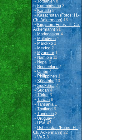
•
Jordanien
8
•
Kambodscha
3
•
Kanada
3
•
Kasachstan (Fotos: H.-
Ch. Ackermann)
16
•
Kirgistan (Fotos: H.-Ch.
Ackermann)
91
•
Madagaskar
4
•
Malediven
1
•
Marokko
1
•
Mexico
2
•
Myanmar
1
•
Namibia
11
•
Nepal
6
•
Neuseeland
1
•
Oman
4
•
Philippinen
1
•
Südafrika
10
•
Südkorea
2
•
Sudan
4
•
Türkei
3
•
Taiwan
8
•
Tansania
1
•
Thailand
6
•
Tunesien
2
•
Uruguay
4
•
USA
47
•
Usbekistan (Fotos: H.-
Ch. Ackermann)
22
•
VAR
3