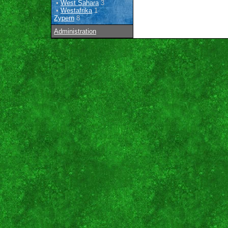
•
West Sahara
3
•
Westafrika
1
Zypern
8
Administration