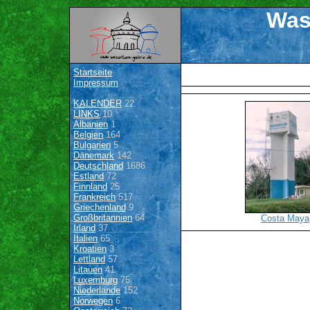
Was
Startseite
Impressum
KALENDER
22
LINKS
10
Albanien
1
Belgien
164
Bulgarien
5
Dänemark
142
Deutschland
1686
Estland
72
Finnland
25
Frankreich
517
Griechenland
9
Großbritannien
64
Costa Maya
Irland
37
Italien
65
Kroatien
3
Lettland
57
Litauen
41
Luxemburg
75
Niederlande
152
Norwegen
6