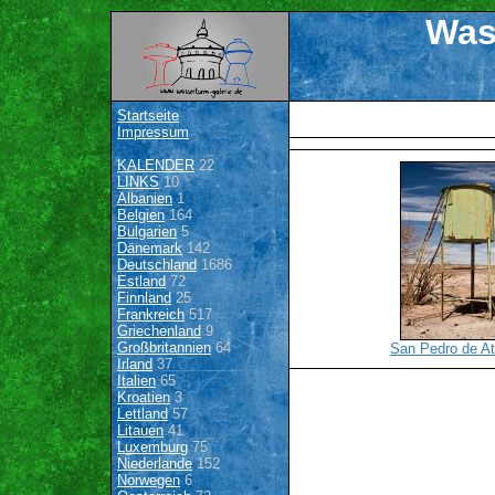
Was
Startseite
Impressum
KALENDER
22
LINKS
10
Albanien
1
Belgien
164
Bulgarien
5
Dänemark
142
Deutschland
1686
Estland
72
Finnland
25
Frankreich
517
Griechenland
9
Großbritannien
64
San Pedro de A
Irland
37
Italien
65
Kroatien
3
Lettland
57
Litauen
41
Luxemburg
75
Niederlande
152
Norwegen
6