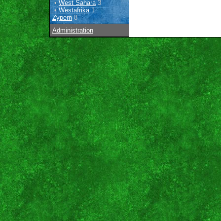
•
West Sahara
3
•
Westafrika
1
Zypern
8
Administration