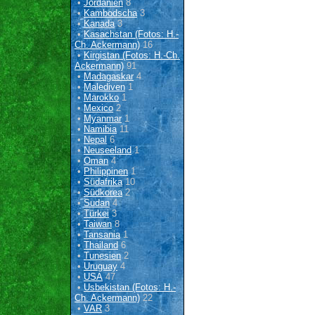
•
Jordanien
8
•
Kambodscha
3
•
Kanada
3
•
Kasachstan (Fotos: H.-
Ch. Ackermann)
16
•
Kirgistan (Fotos: H.-Ch.
Ackermann)
91
•
Madagaskar
4
•
Malediven
1
•
Marokko
1
•
Mexico
2
•
Myanmar
1
•
Namibia
11
•
Nepal
6
•
Neuseeland
1
•
Oman
4
•
Philippinen
1
•
Südafrika
10
•
Südkorea
2
•
Sudan
4
•
Türkei
3
•
Taiwan
8
•
Tansania
1
•
Thailand
6
•
Tunesien
2
•
Uruguay
4
•
USA
47
•
Usbekistan (Fotos: H.-
Ch. Ackermann)
22
•
VAR
3