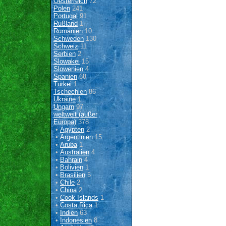
Oesterreich
72
Polen
241
Portugal
91
Rußland
1
Rumänien
10
Schweden
130
Schweiz
11
Serbien
2
Slowakei
15
Slowenien
4
Spanien
68
Türkei
1
Tschechien
86
Ukraine
1
Ungarn
97
weltweit (außer
Europa)
378
•
Ägypten
2
•
Argentinien
15
•
Aruba
1
•
Australien
4
•
Bahrain
4
•
Bolivien
1
•
Brasilien
5
•
Chile
2
•
China
2
•
Cook Islands
1
•
Costa Rica
1
•
Indien
63
•
Indonesien
8